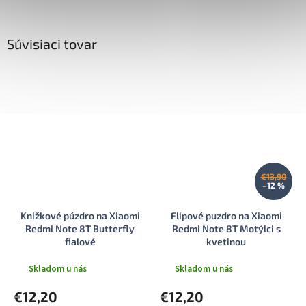
Súvisiaci tovar
€13,90
–12 %
Knižkové púzdro na Xiaomi
Flipové puzdro na Xiaomi
Redmi Note 8T Butterfly
Redmi Note 8T Motýlci s
fialové
kvetinou
Skladom u nás
Skladom u nás
€12,20
€12,20