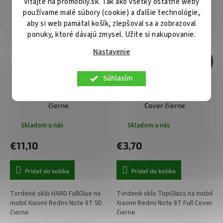
Vitajte na promobily.sk. Tak ako všetky ostatné weby
používame malé súbory (cookie) a ďalšie technológie,
aby si web pamätal košík, zlepšoval sa a zobrazoval
ponuky, ktoré dávajú zmysel. Užite si nakupovanie.
Nastavenie
€13,90
€13,90
–20 %
–73 %
Súhlasím
Tvrdené sklo HARD FullGlue
Tvrdené sklo TopGlass na
na Xiaomi Redmi Note 8T 5D
Xiaomi Redmi Note 8T Full
čierne
Cover čierne
Skladom u nás
Skladom u nás
€11,10
€3,70
Pridať do košíka
Pridať do košíka
Tvrdené sklo HARD FullGlue na
Tvrdené sklo TopGlass na mobil
mobil Xiaomi Redmi Note 8T 5D
Xiaomi Redmi Note 8T Full Cover
čierne
čierne