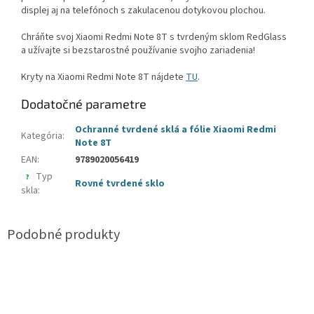
displej aj na telefónoch s zakulacenou dotykovou plochou.
Chráňte svoj Xiaomi Redmi Note 8T s tvrdeným sklom RedGlass
a užívajte si bezstarostné používanie svojho zariadenia!
Kryty na Xiaomi Redmi Note 8T nájdete
TU
.
Dodatočné parametre
Ochranné tvrdené sklá a fólie Xiaomi Redmi
Kategória
:
Note 8T
EAN
:
9789020056419
Typ
?
Rovné tvrdené sklo
skla
: