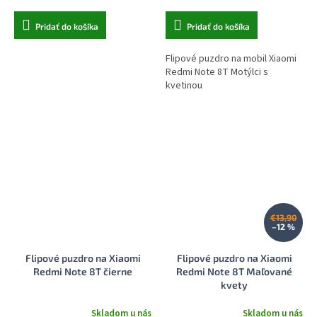
Pridať do košíka
Pridať do košíka
Flipové puzdro na mobil Xiaomi
Redmi Note 8T Motýlci s
kvetinou
€13,90
–12 %
Flipové puzdro na Xiaomi
Flipové puzdro na Xiaomi
Redmi Note 8T čierne
Redmi Note 8T Maľované
kvety
Skladom u nás
Skladom u nás
Priemerné
Priemerné