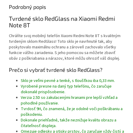
Podrobný popis
Tvrdené sklo RedGlass na Xiaomi Redmi
Note 8T
Chráňte svoj mobilný telefón Xiaomi Redmi Note 8T s kvalitným
tvrdeným sklom RedGlass! Toto sklo je navrhnuté tak, aby
poskytovalo maximálnu ochranu a zároveň zachovalo všetky
funkcie vášho zariadenia. S jeho pomocou sa môžete zbaviť
obáv z poškriabania a nárazov, ktoré môžu ohroziť váš displej.
Prečo si vybrať tvrdené sklo RedGlass?
Sklo je veľmi pevné a tenké, s tloušťkou iba 0,33 mm.
Vyrobené presne na daný typ telefónu, čo zaručuje
dokonalé prispôsobenie.
Verzia 2.5D so zakulacenými hranami pre lepší vzhľad a
pohodlné používanie.
Tvrdosť 9H, čo znamená, že je odolné voči poškrábaniu a
poškodeniu.
Dokonale priehľadné, takže neznižuje kvalitu obrazu a
čitateľnosť displeja.
Omezuje odlesky a otisky prstov, čo zaručuje vždy čistý a