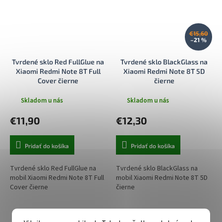
€15,60
–21 %
Tvrdené sklo Red FullGlue na
Tvrdené sklo BlackGlass na
Xiaomi Redmi Note 8T Full
Xiaomi Redmi Note 8T 5D
Cover čierne
čierne
Skladom u nás
Skladom u nás
€11,90
€12,30
Pridať do košíka
Pridať do košíka
Tvrdené sklo Red FullGlue na
Tvrdené sklo BlackGlass na
mobil Xiaomi Redmi Note 8T Full
mobil Xiaomi Redmi Note 8T 5D
Cover čierne
čierne