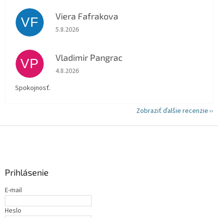
Viera Fafrakova
VF
Hodnotenie obchodu je 5 z 5 hviezdičiek.
5.8.2026
Vladimir Pangrac
VP
Hodnotenie obchodu je 5 z 5 hviezdičiek.
4.8.2026
Spokojnosť.
Zobraziť ďalšie recenzie
Z
á
p
ä
Prihlásenie
t
i
E-mail
e
Heslo