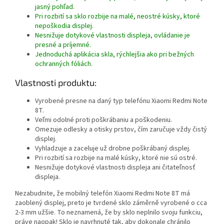
jasný pohľad.
Pri rozbití sa sklo rozbije na malé, neostré kúsky, ktoré
nepoškodia displej.
Nesnižuje dotykové vlastnosti displeja, ovládanie je
presné a príjemné.
Jednoduchá aplikácia skla, rýchlejšia ako pri bežných
ochranných fóliách.
Vlastnosti produktu:
Vyrobené presne na daný typ telefónu Xiaomi Redmi Note
8T.
Veľmi odolné proti poškrábaniu a poškodeniu.
Omezuje odlesky a otisky prstov, čím zaručuje vždy čistý
displej.
Vyhladzuje a zaceluje už drobne poškrábaný displej.
Pri rozbití sa rozbije na malé kúsky, ktoré nie sú ostré.
Nesnižuje dotykové vlastnosti displeja ani čitateľnosť
displeja.
Nezabudnite, že mobilný telefón Xiaomi Redmi Note 8T má
zaoblený displej, preto je tvrdené sklo záměrně vyrobené o cca
2-3 mm užšie. To neznamená, že by sklo neplnilo svoju funkciu,
práve naopak! Sklo je navrhnuté tak, aby dokonale chránilo