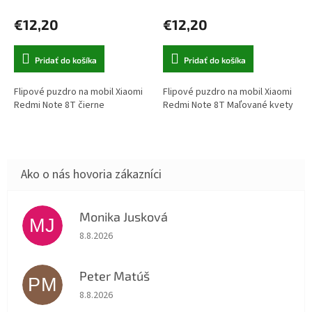
hodnotenie
hodnotenie
€12,20
€12,20
produktu
produktu
je
je
5,0
5,0
Pridať do košíka
Pridať do košíka
z
z
5
5
hviezdičiek.
hviezdičiek.
Flipové puzdro na mobil Xiaomi
Flipové puzdro na mobil Xiaomi
Redmi Note 8T čierne
Redmi Note 8T Maľované kvety
Monika Jusková
MJ
Hodnotenie obchodu je 5 z 5 hviezdičiek.
8.8.2026
Peter Matúš
PM
Hodnotenie obchodu je 5 z 5 hviezdičiek.
8.8.2026