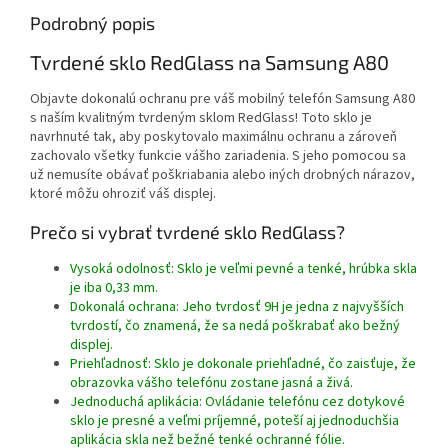
Podrobný popis
Tvrdené sklo RedGlass na Samsung A80
Objavte dokonalú ochranu pre váš mobilný telefón Samsung A80
s naším kvalitným tvrdeným sklom RedGlass! Toto sklo je
navrhnuté tak, aby poskytovalo maximálnu ochranu a zároveň
zachovalo všetky funkcie vášho zariadenia. S jeho pomocou sa
už nemusíte obávať poškriabania alebo iných drobných nárazov,
ktoré môžu ohroziť váš displej.
Prečo si vybrať tvrdené sklo RedGlass?
Vysoká odolnosť: Sklo je veľmi pevné a tenké, hrúbka skla
je iba 0,33 mm.
Dokonalá ochrana: Jeho tvrdosť 9H je jedna z najvyšších
tvrdostí, čo znamená, že sa nedá poškrabať ako bežný
displej.
Priehľadnosť: Sklo je dokonale priehľadné, čo zaisťuje, že
obrazovka vášho telefónu zostane jasná a živá.
Jednoduchá aplikácia: Ovládanie telefónu cez dotykové
sklo je presné a veľmi príjemné, poteší aj jednoduchšia
aplikácia skla než bežné tenké ochranné fólie.