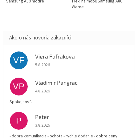
Samsung A80 modré
Flexi na mobil Samsung A80
čierne
Viera Fafrakova
VF
Hodnotenie obchodu je 5 z 5 hviezdičiek.
5.8.2026
Vladimir Pangrac
VP
Hodnotenie obchodu je 5 z 5 hviezdičiek.
4.8.2026
Spokojnosť.
Peter
P
Hodnotenie obchodu je 5 z 5 hviezdičiek.
3.8.2026
- dobra komunikacia - ochota - rychle dodanie - dobre ceny