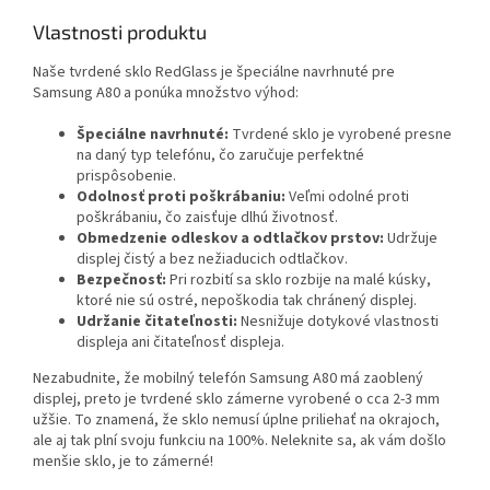
Vlastnosti produktu
Naše tvrdené sklo RedGlass je špeciálne navrhnuté pre
Samsung A80 a ponúka množstvo výhod:
Špeciálne navrhnuté:
Tvrdené sklo je vyrobené presne
na daný typ telefónu, čo zaručuje perfektné
prispôsobenie.
Odolnosť proti poškrábaniu:
Veľmi odolné proti
poškrábaniu, čo zaisťuje dlhú životnosť.
Obmedzenie odleskov a odtlačkov prstov:
Udržuje
displej čistý a bez nežiaducich odtlačkov.
Bezpečnosť:
Pri rozbití sa sklo rozbije na malé kúsky,
ktoré nie sú ostré, nepoškodia tak chránený displej.
Udržanie čitateľnosti:
Nesnižuje dotykové vlastnosti
displeja ani čitateľnosť displeja.
Nezabudnite, že mobilný telefón Samsung A80 má zaoblený
displej, preto je tvrdené sklo zámerne vyrobené o cca 2-3 mm
užšie. To znamená, že sklo nemusí úplne priliehať na okrajoch,
ale aj tak plní svoju funkciu na 100%. Neleknite sa, ak vám došlo
menšie sklo, je to zámerné!