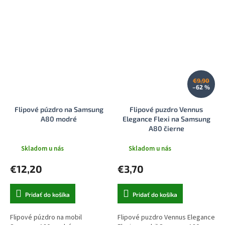
€9,90
–62 %
Flipové púzdro na Samsung
Flipové puzdro Vennus
A80 modré
Elegance Flexi na Samsung
A80 čierne
Skladom u nás
Skladom u nás
€12,20
€3,70
Pridať do košíka
Pridať do košíka
Flipové púzdro na mobil
Flipové puzdro Vennus Elegance