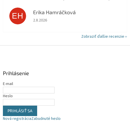
Erika Hamráčková
EH
Hodnotenie obchodu je 5 z 5 hviezdičiek.
2.8.2026
Zobraziť ďalšie recenzie
Z
á
p
ä
Prihlásenie
t
i
E-mail
e
Heslo
PRIHLÁSIŤ SA
Nová registrácia
Zabudnuté heslo