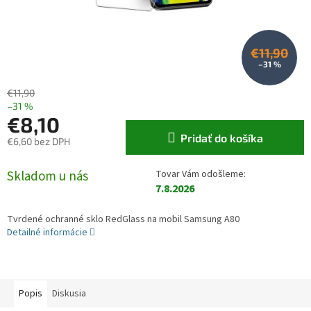
€11,90
–31 %
€11,90
–31 %
€8,10
Pridať do košíka
€6,60 bez DPH
Jednotková cena:
Skladom u nás
7.8.2026
Tvrdené ochranné sklo RedGlass na mobil Samsung A80
Detailné informácie
Popis
Diskusia