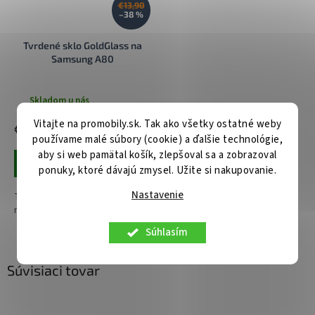
€13,90
–38 %
Tvrdené sklo GoldGlass na
Samsung A80
Skladom u nás
Vitajte na promobily.sk. Tak ako všetky ostatné weby
€8,60
používame malé súbory (cookie) a ďalšie technológie,
aby si web pamätal košík, zlepšoval sa a zobrazoval
Pridať do košíka
ponuky, ktoré dávajú zmysel. Užite si nakupovanie.
Nastavenie
Tvrdené sklo GoldGlass na
mobil Samsung A80
Súhlasím
Súvisiaci tovar