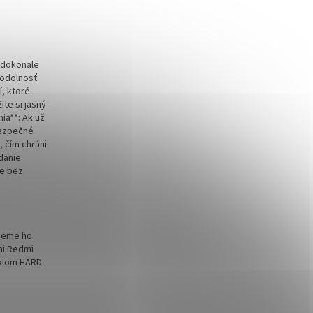
y dokonale
 odolnosť
, ktoré
te si jasný
ia**: Ak už
Bezpečné
, čím chráni
danie
ie bez
ujeme ho
mi Redmi
sklom HARD