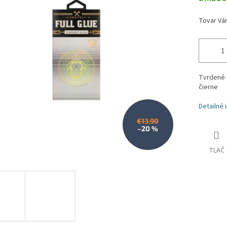
iek.
cena:
Tvrdené s
čierne
Detailné 
€13,90
–20 %
TLAČ