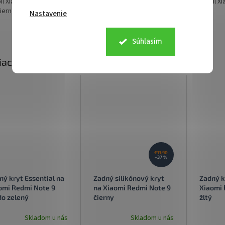
il Xiaomi Redmi Note 9
pre Xiaomi Redmi Note 9
mobil Xi
ierne
Nastavenie
Súhlasím
iaci tovar
€11,90
–37 %
ný kryt Essential na
Zadný silikónový kryt
Zadný k
omi Redmi Note 9
na Xiaomi Redmi Note 9
Xiaomi 
do zelený
čierny
žltý
Skladom u nás
Skladom u nás