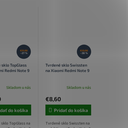
€11,90
€13,90
–27 %
–38 %
 sklo TopGlass
Tvrdené sklo Swissten
mi Redmi Note 9
na Xiaomi Redmi Note 9
Skladom u nás
Skladom u nás
né
nie
0
€8,60
u
idať do košíka
Pridať do košíka
 sklo TopGlass na
Tvrdené sklo Swissten na
iek.