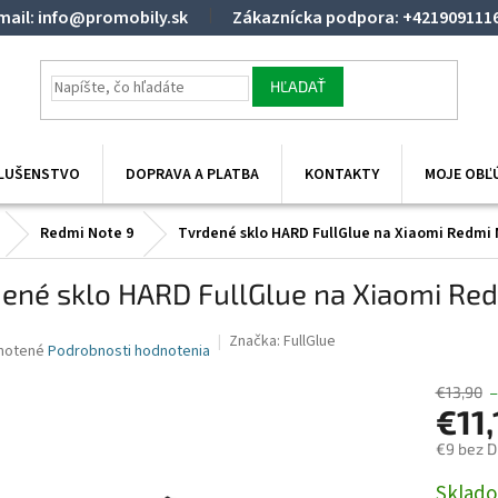
mail: info@promobily.sk
Zákaznícka podpora: +421909111
HĽADAŤ
SLUŠENSTVO
DOPRAVA A PLATBA
KONTAKTY
MOJE OBĽ
Redmi Note 9
Tvrdené sklo HARD FullGlue na Xiaomi Redmi 
ené sklo HARD FullGlue na Xiaomi Red
Značka:
FullGlue
né
notené
Podrobnosti hodnotenia
nie
u
€13,90
–
€11,
€9 bez 
Jednotk
Sklado