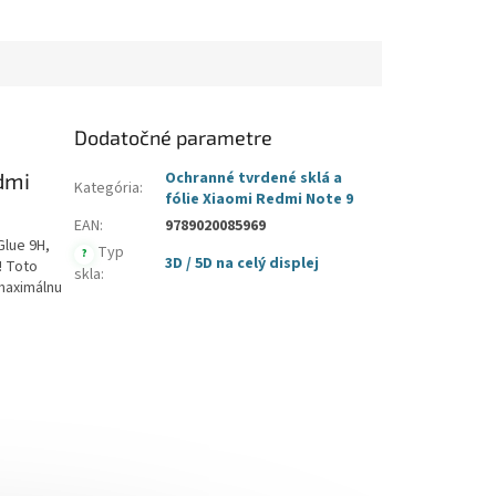
Dodatočné parametre
dmi
Ochranné tvrdené sklá a
Kategória
:
fólie Xiaomi Redmi Note 9
EAN
:
9789020085969
Glue 9H,
Typ
?
3D / 5D na celý displej
! Toto
skla
:
 maximálnu