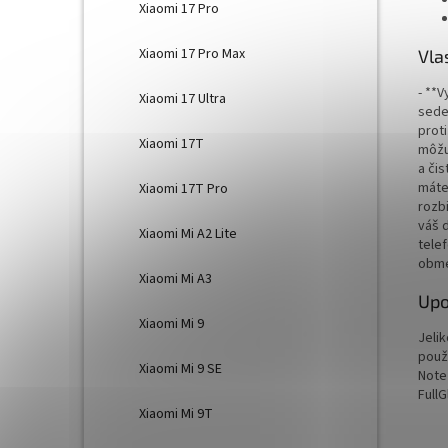
Xiaomi 17 Pro
Xiaomi 17 Pro Max
Vla
- **
Xiaomi 17 Ultra
sede
prot
Xiaomi 17T
môžu
a čis
máte
Xiaomi 17T Pro
rozbi
váš 
Xiaomi Mi A2 Lite
tele
obme
Xiaomi Mi A3
Upo
Xiaomi Mi 9
Jeli
použ
Xiaomi Mi 9 SE
Note
FullG
Xiaomi Mi 9T