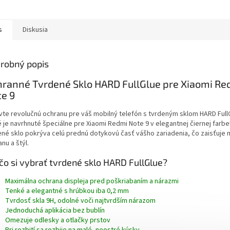
s
Diskusia
robný popis
ranné Tvrdené Sklo HARD FullGlue pre Xiaomi Re
e 9
vte revolučnú ochranu pre váš mobilný telefón s tvrdeným sklom HARD Full
é je navrhnuté špeciálne pre Xiaomi Redmi Note 9 v elegantnej čiernej farbe
ené sklo pokrýva celú prednú dotykovú časť vášho zariadenia, čo zaisťuje
nu a štýl.
čo si vybrať tvrdené sklo HARD FullGlue?
Maximálna ochrana displeja pred poškriabaním a nárazmi
Tenké a elegantné s hrúbkou iba 0,2 mm
Tvrdosť skla 9H, odolné voči najtvrdším nárazom
Jednoduchá aplikácia bez bublín
Omezuje odlesky a otlačky prstov
Pri rozbití sa rozbije na malé, neostré kúsky