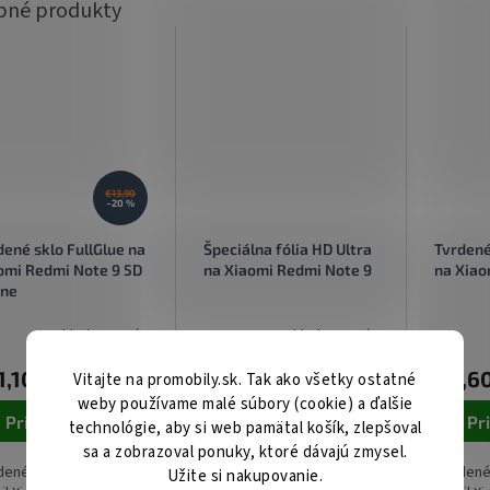
€13,90
–20 %
dené sklo FullGlue na
Špeciálna fólia HD Ultra
Tvrdené
omi Redmi Note 9 5D
na Xiaomi Redmi Note 9
na Xiao
rne
Skladom u nás
Skladom u nás
Priemer
hodnote
1,10
€12,20
€8,6
Vitajte na promobily.sk. Tak ako všetky ostatné
produkt
je
weby používame malé súbory (cookie) a ďalšie
4,5
Pridať do košíka
Pridať do košíka
Pr
technológie, aby si web pamätal košík, zlepšoval
z
sa a zobrazoval ponuky, ktoré dávajú zmysel.
5
ené sklo FullGlue na
Ochranná fólia HD Ultra
Tvrdené
Užite si nakupovanie.
hviezdič