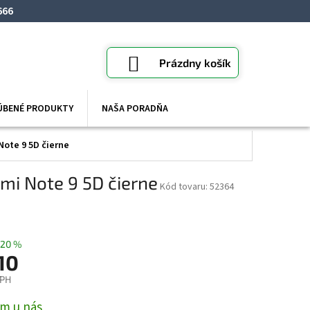
666
NÁKUPNÝ
Prázdny košík
KOŠÍK
ÚBENÉ PRODUKTY
NAŠA PORADŇA
Note 9 5D čierne
mi Note 9 5D čierne
52364
20 %
10
DPH
ová
m u nás