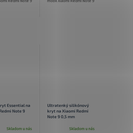
aomi Redmi Note 9
mobil Xiaomi Redmi Note 9
ryt Essential na
Ultratenký silikónový
Redmi Note 9
kryt na Xiaomi Redmi
Note 9 0,5 mm
priehľadný
Skladom u nás
Skladom u nás