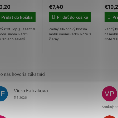
0,20
€7,40
€10,
Pridať do košíka
Pridať do košíka
Pr
ný kryt TopQ Essential
Zadný silikónový kryt na
Zadný kr
mobil Xiaomi Redmi
mobil Xiaomi Redmi Note 9
na mobil
e 9 bledo zelený
čierny
Note 9 ž
Viera Fafrakova
VF
VP
Hodnotenie obchodu je 5 z 5 hviezdičiek.
5.8.2026
Spokojnos