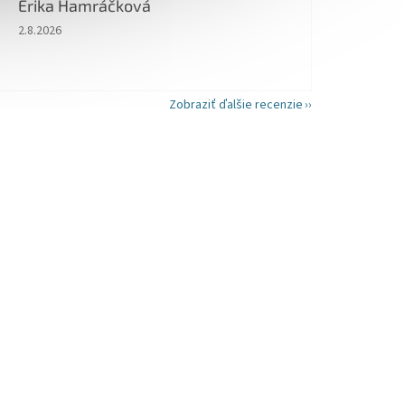
Erika Hamráčková
Hodnotenie obchodu je 5 z 5 hviezdičiek.
2.8.2026
Zobraziť ďalšie recenzie