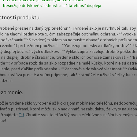
Nesnižuje dotykové vlastnosti ani čitateľnosť displeja
stnosti produktu:
Vyrobené presne na daný typ telefónu**: Tvrdené sklo je navrhnuté tak, ab
lo na Xiaomi Redmi Note 9, čím zabezpečuje optimálnu ochranu. - **Vysoká
i poškrábaniu**: S tvrdeným sklom sa nemusíte obávať drobných poškodení
 vzniknúť pri bežnom používaní. - **Omezuje odlesky a otlačky prstov**: Uži
tý displej bez rušivých odleskov. - **Vyhladzuje a zaceluje drobné poškoden
 na displeji drobné škrabance, tvrdené sklo ich pomôže zamaskovať. - **
tie**: V prípade rozbitia sa sklo rozpadne na malé kúsky, ktoré nie sú ostré
displej pred ďalším poškodením. - **Zachováva dotykové vlastnosti**: Ovlá
fónu zostáva presné a veľmi príjemné, takže si môžete užívať všetky funkc
dzení.
zornenie:
kož je tvrdené sklo vyrobené až k okrajom mobilného telefónu, nedoporuč
ívať s puzdrami, ktoré môžu sklo nadvihnúť. Nezabudnite, že kryty na Xiao
 9 nájdete
TU
. Chráňte svoj telefón štýlovo a efektívne s naším tvrdeným 
lue!