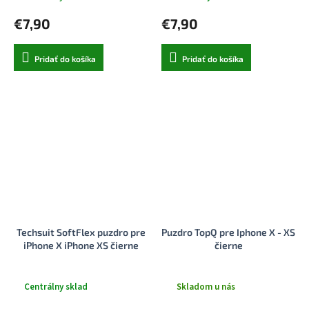
€7,90
€7,90
Pridať do košíka
Pridať do košíka
Techsuit SoftFlex puzdro pre
Puzdro TopQ pre Iphone X - XS
iPhone X iPhone XS čierne
čierne
Centrálny sklad
Skladom u nás