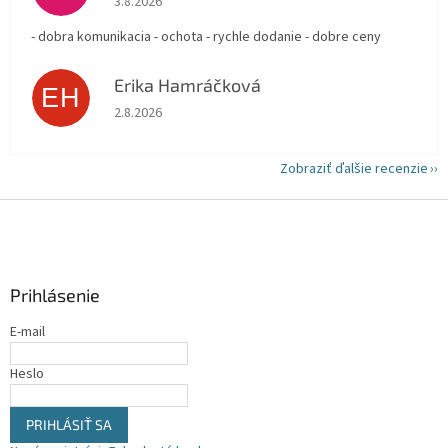
3.8.2026
- dobra komunikacia - ochota - rychle dodanie - dobre ceny
Erika Hamráčková
EH
Hodnotenie obchodu je 5 z 5 hviezdičiek.
2.8.2026
Zobraziť ďalšie recenzie
Z
á
p
ä
Prihlásenie
t
i
E-mail
e
Heslo
PRIHLÁSIŤ SA