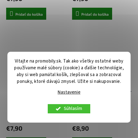
Pridať do košíka
Pridať do košíka
Vitajte na promobily.sk. Tak ako všetky ostatné weby
používame malé súbory (cookie) a ďalšie technológie,
aby si web pamätal košík, zlepšoval sa a zobrazoval
ponuky, ktoré dávajú zmysel. Užite si nakupovanie.
Nastavenie
Tvrdené sklo HARD 2.5D pre
Techsuit TitanGlass FullCover
IPHONE X - XS
pre iPhone X XS 11 Pro čierny
Súhlasím
Skladom u nás
Centrálny sklad
€7,90
€8,90