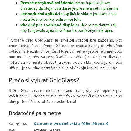
Presné dotykové ovládanie:
Neznižuje dotykové
vlastnosti displeja, ovládanie je presné a veľmi príjemné.
Jednoduchá aplikácia:
Aplikácia skla je jednoduchšia
než u bežnej tenkej ochrannej fólie.
Vhodné pre zaoblené displeje:
Sklo je navrhnuté tak,
aby fungovalo aj na telefónoch s zaoblenými okrajmi.
Tvrdené sklo GoldGlass je skvelou voľbou pre každého, kto
chce ochrániť svoj iPhone X bez obetovania kvality dotykového
ovládania. Nezabudnite, že sklo je zámerne vyrobené o niekoľko
mm menšie, aby sa prispôsobilo zaobleným okrajom displeja.
Takže sa nemusíte obávať, ak vám došlo sklo, ktoré je o niečo
užšie – je to úplne normálne a sklo plní svoju funkciu na 100 %!
Prečo si vybrať GoldGlass?
S GoldGlass získate nielen ochranu, ale aj štýlový doplnok pre
váš iPhone X. Nechajte svoj telefón v bezpečí a užívajte si jeho
plný potenciál bez obáv z poškodenia!
Dodatočné parametre
Kategória
:
Ochranné tvrdené sklá a fólie iPhone X
EAN
:
9784601102493