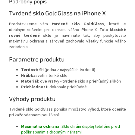
Podrobný popis
Tvrdené sklo GoldGlass na iPhone X
Predstavujeme vám
tvrdené sklo GoldGlass
, ktoré je
ideálnym riešením pre ochranu vášho iPhone X. Toto
klasické
rovné tvrdené sklo
je navrhnuté tak, aby poskytovalo
maximálnu ochranu a zároveň zachovalo všetky funkcie vášho
zariadenia.
Parametre produktu
Tvrdosť:
9H (jedna z najvyšších tvrdostí)
Hrúbka:
veľmi tenké sklo
Materiál:
dve vrstvy - tvrdené sklo a priehľadný silikón
Priehľadnosť:
dokonale priehľadné
Výhody produktu
Tvrdené sklo GoldGlass ponúka množstvo výhod, ktoré oceníte
pri každodennom používaní:
Maximálna ochrana:
Sklo chráni displej telefónu pred
poškriabaním a drobnými nárazmi.