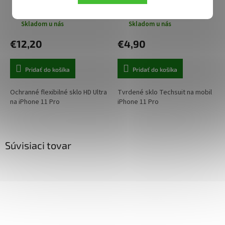
Skladom u nás
Skladom u nás
€12,20
€4,90
Pridať do košíka
Pridať do košíka
Ochranné flexibilné sklo HD Ultra
Tvrdené sklo Techsuit na mobil
na iPhone 11 Pro
iPhone 11 Pro
Súvisiaci tovar