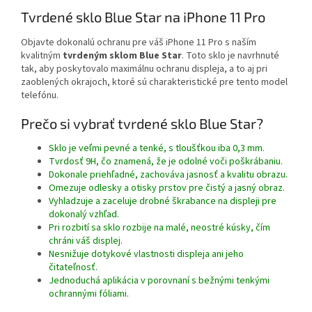
Tvrdené sklo Blue Star na iPhone 11 Pro
Objavte dokonalú ochranu pre váš iPhone 11 Pro s naším
kvalitným
tvrdeným sklom Blue Star
. Toto sklo je navrhnuté
tak, aby poskytovalo maximálnu ochranu displeja, a to aj pri
zaoblených okrajoch, ktoré sú charakteristické pre tento model
telefónu.
Prečo si vybrať tvrdené sklo Blue Star?
Sklo je veľmi pevné a tenké, s tloušťkou iba 0,3 mm.
Tvrdosť 9H, čo znamená, že je odolné voči poškrábaniu.
Dokonale priehľadné, zachováva jasnosť a kvalitu obrazu.
Omezuje odlesky a otisky prstov pre čistý a jasný obraz.
Vyhladzuje a zaceluje drobné škrabance na displeji pre
dokonalý vzhľad.
Pri rozbití sa sklo rozbije na malé, neostré kúsky, čím
chráni váš displej.
Nesnižuje dotykové vlastnosti displeja ani jeho
čitateľnosť.
Jednoduchá aplikácia v porovnaní s bežnými tenkými
ochrannými fóliami.