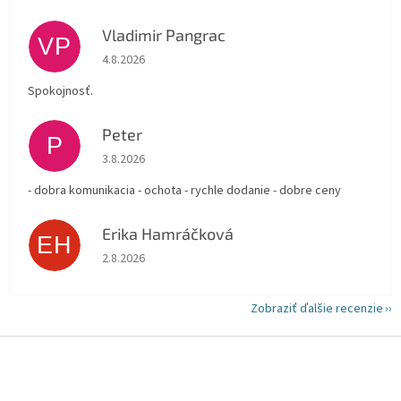
Vladimir Pangrac
VP
Hodnotenie obchodu je 5 z 5 hviezdičiek.
4.8.2026
Spokojnosť.
Peter
P
Hodnotenie obchodu je 5 z 5 hviezdičiek.
3.8.2026
- dobra komunikacia - ochota - rychle dodanie - dobre ceny
Erika Hamráčková
EH
Hodnotenie obchodu je 5 z 5 hviezdičiek.
2.8.2026
Zobraziť ďalšie recenzie
Z
á
p