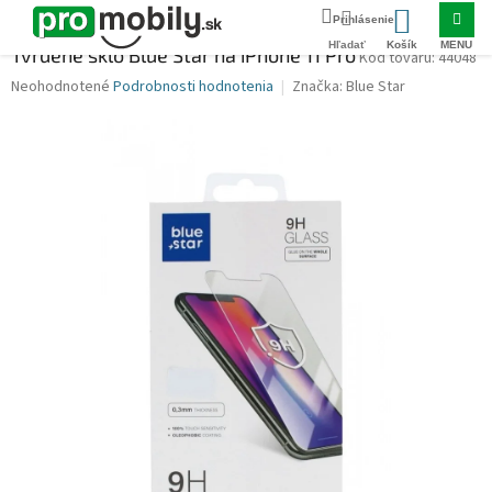
Prejsť
Domov
TVRDENÉ SKLÁ A FÓLIE
IPHONE
iPhone 11 Pro
Tvrdené sklo
na
NÁKUPNÝ
obsah
Tvrdené sklo Blue Star na iPhone 11 Pro
44048
KOŠÍK
Priemerné
Neohodnotené
Podrobnosti hodnotenia
Značka:
Blue Star
hodnotenie
produktu
je
0,0
z
5
hviezdičiek.