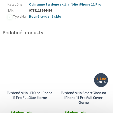
Kategória
:
Ochranné tvrdené sklá a fólie iPhone 11 Pro
EAN
:
9787111244486
Typ skla
:
Rovné tvrdené sklo
?
€13,90
–20 %
Tvrdené sklo LITO na iPhone
Tvrdené sklo SmartGlass na
11 Pro FullGlue čierne
iPhone 11 Pro Full Cover
čierne
Skladom u nás
Skladom u nás