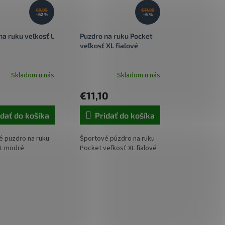
€9,90
€11,90
–62 %
–6 %
na ruku veľkosť L
Puzdro na ruku Pocket
veľkosť XL fialové
Skladom u nás
Skladom u nás
0
€11,10
idať do košíka
Pridať do košíka
é puzdro na ruku
Športové púzdro na ruku
 L modré
Pocket veľkosť XL fialové