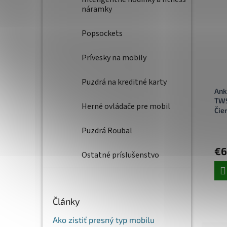
náramky
Popsockets
Prívesky na mobily
Puzdrá na kreditné karty
Ank
TWS
Herné ovládače pre mobil
Čie
Puzdrá Roubal
€6
Ostatné príslušenstvo
Články
Ako zistiť presný typ mobilu