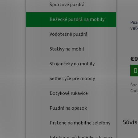
Športové puzdrá
Bežecké puzdrá na mobily
Puz
veľ
Vodotesné puzdrá
Statívy na mobil
€9
Stojančeky na mobily
Selfie tyče pre mobily
Špo
Clo
Dotykové rukavice
Puzdrá na opasok
Súvis
Prstene na mobilné telefóny
Inteligentné hodinky a fitness