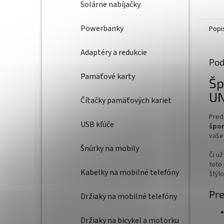
Solárne nabíjačky
Powerbanky
Popi
Adaptéry a redukcie
Pod
Pamäťové karty
Šp
UN
Čítačky pamäťových kariet
Pred
USB kľúče
špor
vaše 
Šnúrky na mobily
Či už
toto
Kabelky na mobilné telefóny
štýlo
Pre
Držiaky na mobilné telefóny
Držiaky na bicykel a motorku