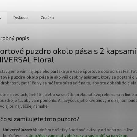
s
Diskusia
Značka
robný popis
ortové puzdro okolo pása s 2 kapsami
IVERSAL Floral
stavujeme vám najlepšieho parťáka pre vaše športové dobrodružstvá! To
tové puzdro okolo pása
je ako váš osobný asistent, ktorý sa postará o 
drobnosti, zatiaľ čo vy sa môžete sústrediť na to, aby ste dobehli do cieľa
 ste na cestách, beháte, alebo sa snažíte prekonať svoj rekord na in-line ko
 puzdro je tu, aby vám pomohlo. A navyše, s jeho kvetinovým dizajnom bud
vo aj pri najväčšej námahe!
čo si zamilujete toto puzdro?
Univerzálnosť:
Vhodné pre všetky športové aktivity od behu po in-line
korčuľovanie.
Umožňuje vám mať voľné ruky a sústrediť sa na výkon.