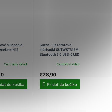
ové slúchadlá
Guess - Bezdrôtové
 Acefast H12
slúchadlá GUTWST31EM
Bluetooth 5.0 USB-C LED
displej IPX4 magenta
Centrálny sklad
Centrálny sklad
90
€28,90
idať do košíka
Pridať do košíka