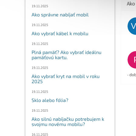
19.11.2025
Ako správne nabíjať mobil
19.11.2025
Ako vybrať kábel k mobilu
19.11.2025
Plná pamäť? Ako vybrať ideálnu
pamäťovú kartu.
19.11.2025
- do
Ako vybrať kryt na mobil v roku
2025
19.11.2025
Sklo alebo fólia?
19.11.2025
Ako silnú nabíjačku potrebujem k
svojmu novému mobilu?
16.11.2025