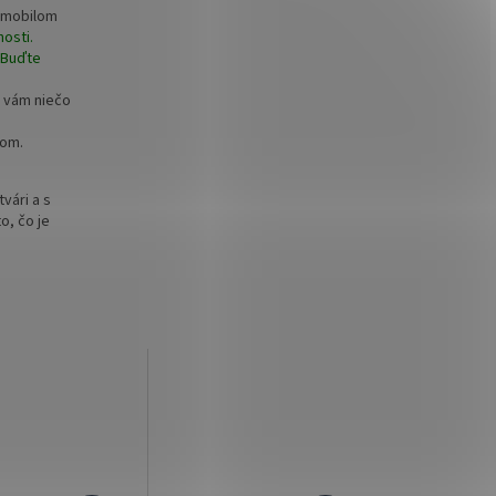
, mobilom
osti.
Buďte
y vám niečo
gom.
vári a s
o, čo je