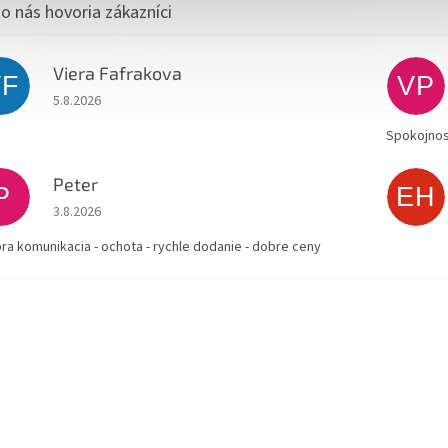
Viera Fafrakova
VF
VP
Hodnotenie obchodu je 5 z 5 hviezdičiek.
5.8.2026
Spokojnos
Peter
P
EH
Hodnotenie obchodu je 5 z 5 hviezdičiek.
3.8.2026
bra komunikacia - ochota - rychle dodanie - dobre ceny