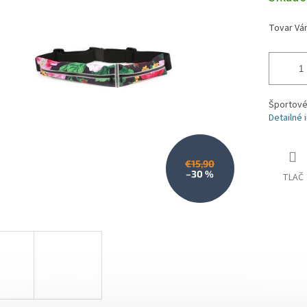
iek.
cena:
Športové
Detailné 
€15,90
–30 %
TLAČ