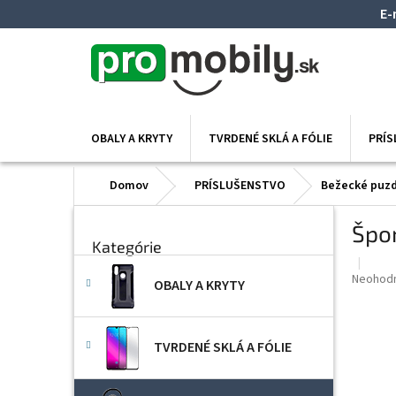
Prejsť
E-
na
obsah
OBALY A KRYTY
TVRDENÉ SKLÁ A FÓLIE
PRÍ
Domov
PRÍSLUŠENSTVO
Bežecké puzd
B
Špo
Preskočiť
o
Kategórie
kategórie
č
n
Priemer
Neohod
OBALY A KRYTY
ý
hodnote
p
produkt
je
a
0,0
TVRDENÉ SKLÁ A FÓLIE
n
z
e
5
l