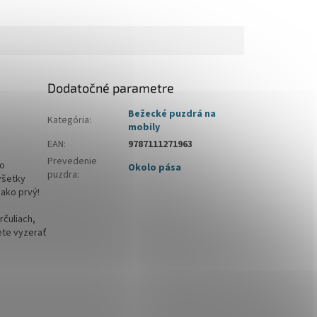
Dodatočné parametre
Bežecké puzdrá na
Kategória
:
mobily
EAN
:
9787111271963
Prevedenie
to
Okolo pása
puzdra
:
všetky
 ako prvý!
rčuliach,
ete vyzerať