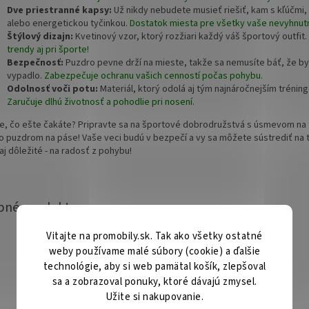
Dve priestranné kapsy:
Už nikdy nebudete musieť riešiť, kam s kľúčmi
alebo energetickou tyčinkou.
Dostatok miesta pre všetky vaše nevyhnutn
Štýlový dizajn:
Kvetinový vzor, ktorý rozžiari každý váš športový outfit.
trendy aj pri športe!
Bezpečnosť:
Puzdro pevne drží na mieste, takže sa nemusíte báť, že b
vypadlo.
Zabezpečuje ochranu vašich cenností počas pohybu.
Odolnosť voči potu:
Materiál, ktorý odolá aj tým najnáročnejším trénin
Zaručuje dlhú životnosť a pohodlie pri nosení.
e, čo ešte čakáte? Pripravte sa na športové dobrodružstvá s úsmevom na t
o puzdrom na páse! Vaše veci budú v bezpečí a vy sa môžete sústrediť na t
j dôležité - na radosť z pohybu!
Vitajte na promobily.sk. Tak ako všetky ostatné
weby používame malé súbory (cookie) a ďalšie
technológie, aby si web pamätal košík, zlepšoval
sa a zobrazoval ponuky, ktoré dávajú zmysel.
Užite si nakupovanie.