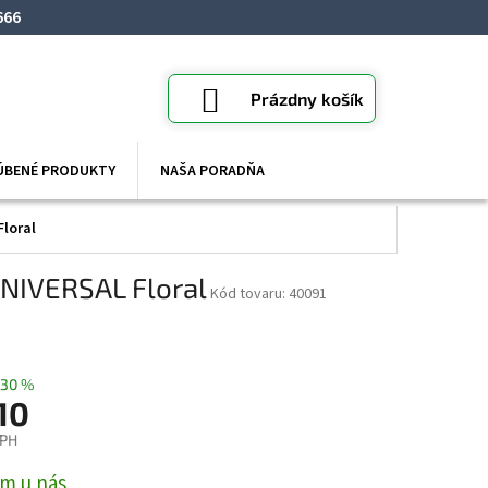
666
NÁKUPNÝ
Prázdny košík
KOŠÍK
ÚBENÉ PRODUKTY
NAŠA PORADŇA
Floral
UNIVERSAL Floral
40091
30 %
10
DPH
ová
m u nás