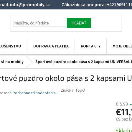
mail: info@promobily.sk
Zákaznícka podpora: +421909111
HĽADAŤ
SLUŠENSTVO
DOPRAVA A PLATBA
KONTAKTY
MOJE OBĽ
rá na mobily
Športové puzdro okolo pása s 2 kapsami UNIVERSAL 
rtové puzdro okolo pása s 2 kapsami 
Značka:
TopQ
né
notené
Podrobnosti hodnotenia
nie
u
€15,90
–
€11,
€9 bez 
Jednotk
Sklado