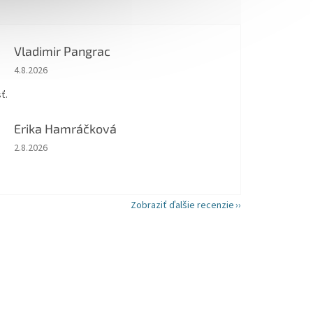
Vladimir Pangrac
Hodnotenie obchodu je 5 z 5 hviezdičiek.
4.8.2026
ť.
Erika Hamráčková
Hodnotenie obchodu je 5 z 5 hviezdičiek.
2.8.2026
Zobraziť ďalšie recenzie