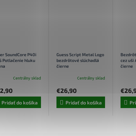
er SoundCore P40i
Guess Script Metal Logo
Bezdrôt
 Potlačenie hluku
bezdrôtové slúchadlá
cez uši
rna
čierne
čierne
(GUTWSX45PGSK)
Centrálny sklad
Centrálny sklad
2,90
€26,90
€26,
Pridať do košíka
Pridať do košíka
Pr