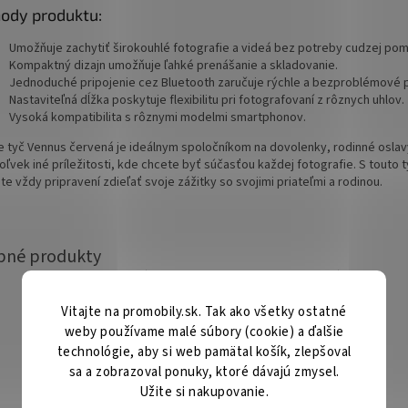
ody produktu:
Umožňuje zachytiť širokouhlé fotografie a videá bez potreby cudzej pom
Kompaktný dizajn umožňuje ľahké prenášanie a skladovanie.
Jednoduché pripojenie cez Bluetooth zaručuje rýchle a bezproblémové p
Nastaviteľná dĺžka poskytuje flexibilitu pri fotografovaní z rôznych uhlov.
Vysoká kompatibilita s rôznymi modelmi smartphonov.
ie tyč Vennus červená je ideálnym spoločníkom na dovolenky, rodinné oslav
oľvek iné príležitosti, kde chcete byť súčasťou každej fotografie. S touto 
e vždy pripravení zdieľať svoje zážitky so svojimi priateľmi a rodinou.
Vitajte na promobily.sk. Tak ako všetky ostatné
weby používame malé súbory (cookie) a ďalšie
technológie, aby si web pamätal košík, zlepšoval
sa a zobrazoval ponuky, ktoré dávajú zmysel.
Užite si nakupovanie.