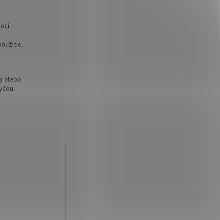
oci.
oužitie.
y alebo
tyčou