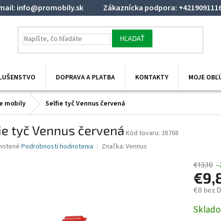
mail: info@promobily.sk
Zákaznícka podpora: +421909111
HĽADAŤ
SLUŠENSTVO
DOPRAVA A PLATBA
KONTAKTY
MOJE OBĽ
re mobily
Selfie tyč Vennus červená
ie tyč Vennus červená
38768
né
notené
Podrobnosti hodnotenia
Značka:
Vennus
nie
u
€13,10
–
€9,
€8 bez 
Jednotk
Sklado
iek.
cena: