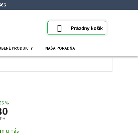
666
NÁKUPNÝ
Prázdny košík
KOŠÍK
ÚBENÉ PRODUKTY
NAŠA PORADŇA
25 %
80
DPH
ová
m u nás