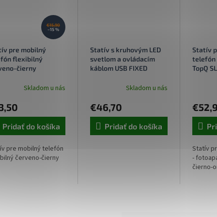
€15,90
–15 %
tív pre mobilný
Statív s kruhovým LED
Statív 
efón flexibilný
svetlom a ovládacím
telefón
veno-čierny
káblom USB FIXED
TopQ SL
LEDRing Lite, čierny
oranžo
Skladom u nás
Skladom u nás
3,50
€46,70
€52,
Pridať do košíka
Pridať do košíka
Pr
ív pre mobilný telefón
Statív p
ibilný červeno-čierny
- fotoap
čierno-