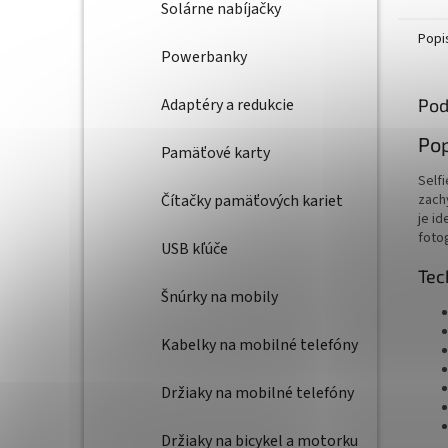
Solárne nabíjačky
Popi
Powerbanky
Pod
Adaptéry a redukcie
Pop
Pamäťové karty
Self
zach
Čítačky pamäťových kariet
je id
foto
USB kľúče
Tec
Šnúrky na mobily
Kabelky na mobilné telefóny
Držiaky na mobilné telefóny
Držiaky na bicykel a motorku