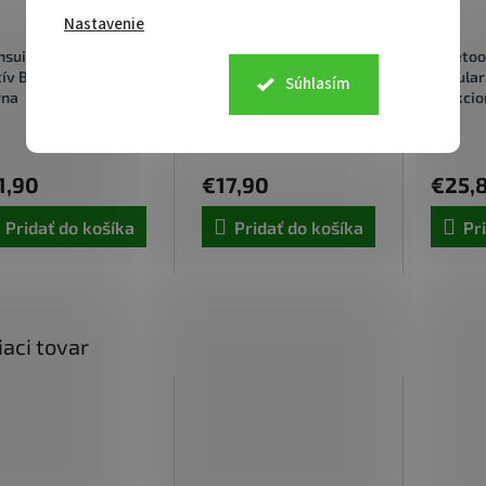
Nastavenie
hsuit L02 Selfie tyč
SelfiePod OBAL:ME Glow
Bluetoot
tív Bluetooth 100cm
Black
Cellula
Súhlasím
rna
funkciou
Centrálny sklad
Centrálny sklad
1,90
€17,90
€25,
Pridať do košíka
Pridať do košíka
Pr
iaci tovar