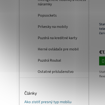
náramky
Popsockets
Sta
Prívesky na mobily
tel
čer
Puzdrá na kreditné karty
Herné ovládače pre mobil
€1
Puzdrá Roubal
Ostatné príslušenstvo
Stat
flex
Články
Ako zistiť presný typ mobilu