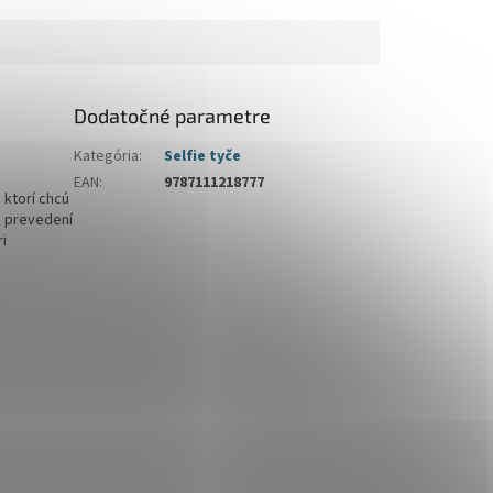
Dodatočné parametre
Kategória
:
Selfie tyče
EAN
:
9787111218777
 ktorí chcú
m prevedení
ri