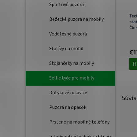
Športové puzdrá
Tec
Bežecké puzdrá na mobily
sta
Čie
Vodotesné puzdrá
Statívy na mobil
€1
Stojančeky na mobily
Selfie tyče pre mobily
Dotykové rukavice
Súvis
Puzdrá na opasok
Prstene na mobilné telefóny
Inteligentné hodinky a fitness