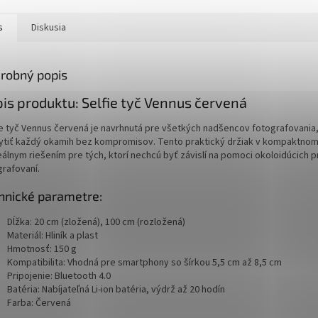
s
Diskusia
robný popis
is produktu: Selfie tyč Vennus červená
ie tyč Vennus červená je navrhnutá pre všetkých nadšencov fotografovania,
ytiť každý okamih bez kompromisov. Tento praktický držiak v kompaktno
eálnym riešením pre tých, ktorí nechcú byť závislí na pomoci okoloidúcich p
grafovaní.
hnické parametre:
Dĺžka: 20 cm (zložená), 100 cm (rozložená)
Materiál: Hliník a plast
Hmotnosť: 150 g
Kompatibilita: Vhodná pre smartphony so šírkou 5,5 cm až 8,5 cm
Pripojenie: Bluetooth 4.0
Batéria: Nabíjateľná Li-ion batéria, výdrž až 20 hodín
Farba: Červená