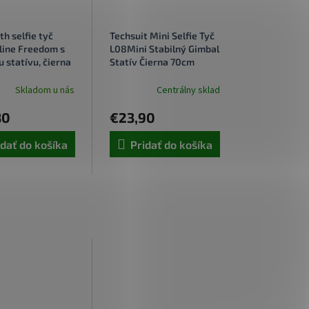
h selfie tyč
Techsuit Mini Selfie Tyč
rline Freedom s
L08Mini Stabilný Gimbal
 statívu, čierna
Statív Čierna 70cm
Skladom u nás
Centrálny sklad
80
€23,90
idať do košíka
Pridať do košíka