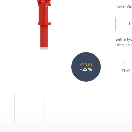
Selfie ty
Detailné 
€13,10
–25 %
TLAČ