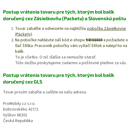
Postup vrátenia tovaru pre tých, ktorým bol balík
doručený cez Zásielkovňu (Packetu) a Slovenskú poštu
Tovar zabalíte a odnesiete na najbližšiu
pobočku Zásielkovne
(Packety)
.
Na pobočke nahlásite náš kód e-shopu
94366660
a požiadate o
tlač štítka.
Pracovník pobočky vám vytlačí štítok a nalepí ho na
balík.
To je všetko. O nič ďalšie sa nemusíte starať.
Túto službu poskytujeme zadarmo a poštovné platíme za vás.
Postup vrátenia tovaru pre tých, ktorým bol balík
doručený cez GLS
Tovar prosím zabaľte a zašlite na našu adresu:
ProMobily.cz s.r.o.
Dobrovského 427/2
Vyškov 68201
Česká Republika