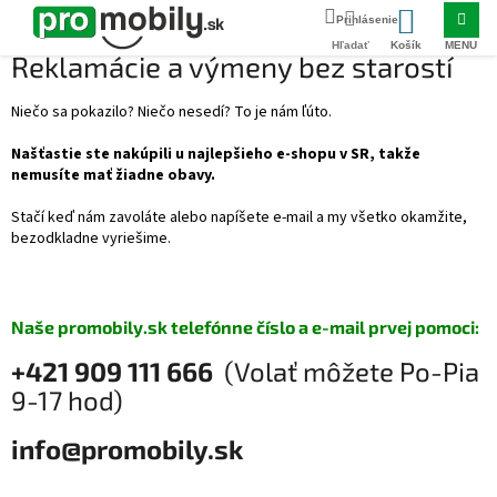
Prejsť
Domov
Reklamácie ako na to
na
NÁKUPNÝ
obsah
Reklamácie a výmeny bez starostí
KOŠÍK
Niečo sa pokazilo? Niečo nesedí? To je nám ľúto.
Našťastie ste nakúpili u najlepšieho e-shopu v SR, takže
nemusíte mať žiadne obavy.
Stačí keď nám zavoláte alebo napíšete e-mail a my všetko okamžite,
bezodkladne vyriešime.
Naše promobily.sk telefónne číslo a e-mail prvej pomoci:
+421 909 111 666
(Volať môžete Po-Pia
9-17 hod)
info@promobily.sk