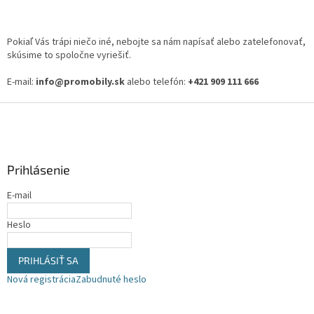
Pokiaľ Vás trápi niečo iné, nebojte sa nám napísať alebo zatelefonovať,
skúsime to spoločne vyriešiť.
E-mail:
info@promobily.sk
alebo telefón:
+421 909 111 666
Z
á
p
ä
Prihlásenie
t
i
E-mail
e
Heslo
PRIHLÁSIŤ SA
Nová registrácia
Zabudnuté heslo