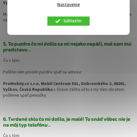
Vyškov, Česká Republika.
Nastavenie
My Vám obratom pošleme buď tú správnu vec, alebo peniažky späť na
Váš účet (číslo účtu prosím priložte do balíčka).
Súhlasím
5. To puzdro čo mi došlo sa mi nejako nepáči, mal som inú
predstavu ..
Čo s tým:
Pošlite nám prosím puzdro späť na adresu:
ProMobily.cz s.r.o. Mobil Centrum XXL, Dobrovského 2, 68201,
Vyškov, Česká Republika
s číslom Vášho účtu a my Vám obratom
pošleme späť peniažky.
6. Tvrdené sklo čo mi došlo, je malé! To snáď vôbec nie je
na môj typ telefónu ..
Čo s tým: