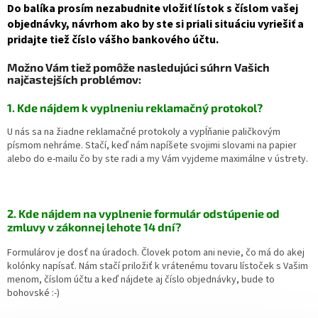
Do balíka prosím nezabudnite vložiť lístok s číslom vašej
objednávky, návrhom ako by ste si priali situáciu vyriešiť a
pridajte tiež číslo vášho bankového účtu.
Možno Vám tiež pomôže nasledujúci súhrn Vašich
najčastejších problémov:
1. Kde nájdem k vyplneniu reklamačný protokol?
U nás sa na žiadne reklamačné protokoly a vypĺňanie paličkovým
písmom nehráme. Stačí, keď nám napíšete svojimi slovami na papier
alebo do e-mailu čo by ste radi a my Vám vyjdeme maximálne v ústrety.
2. Kde nájdem na vyplnenie formulár odstúpenie od
zmluvy v zákonnej lehote 14 dní?
Formulárov je dosť na úradoch. Človek potom ani nevie, čo má do akej
kolónky napísať. Nám stačí priložiť k vrátenému tovaru lístoček s Vašim
menom, číslom účtu a keď nájdete aj číslo objednávky, bude to
bohovské :-)