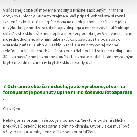
V súčasnej dobe sú moderné mobily s krásne zaoblenými hranami
dotykovej plochy. Bude to zrejme aj Váš prípad. Vybrali ste si rovné
tvrdené sklo, ktoré najlepšie držia na displeji, mobil chráni, ale jeho
nevýhodou je medzera od okrajov displeja a mierne zdvihnuté okraje
sklá. Ak ste sklo ešte nenalepili a medzery od okrajov Vám vadia, nie je
nič jednoduchšie, ako nám také sklíčko poslať späť a požiadať o
vrátenie peňazí, alebo o 3D sklo, ktoré ale na dotykovej ploche
telefóna príliš silne nedrží a často bohužiaľ dochádza k jeho odlúpnutiu.
3D skla navyše nie je vhodné používať, ak máte mobil chránený zadným
krytom. Zadný ochranný kryt 3D sklo niekedy dvíha.
7. Ochranné sklo čo mi došlo, je zle vyrobené, otvor na
fotoaparát je posunutý úplne mimo šošovku fotoaparátu
..
Čo s tým:
Neľakajte sa prosím, všetko je v poriadku. Niektoré tvrdená sklíčka
prekrývajú predný fotoaparát a tým ho chránia. Otvor v skle musí byť
vždy iba na proximity senzor čiže senzor priblíženia.