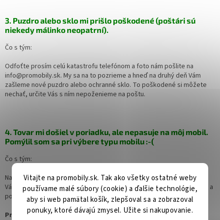
3. Puzdro alebo sklo mi prišlo poškodené (poštári sú
niekedy málinko neopatrní).
Čo s tým:
Odfoťte prosím celú katastrofu telefónom a foto nám pošlite na
info@promobily.sk. My sa na to pozrieme a hneď na druhý deň Vám
zašleme nové puzdro alebo ochranné sklo. To poškodené si môžete
nechať, určite Vás s ním nepoženieme na poštu.
4. Tovar mi došiel v poriadku, ale nepasuje na môj mobil.
Pomýlil som sa pri výbere typu mobilu :-(
Čo s tým:
Vitajte na promobily.sk. Tak ako všetky ostatné weby
Najskôr prosím napíšte čo sa stalo na e-mail info@promobily.sk. My
Vám odpovieme, či máme skladom tú správnu vec, ktorú potrebujete a
používame malé súbory (cookie) a ďalšie technológie,
potom nám tovar prosím pošlite späť na adresu:
aby si web pamätal košík, zlepšoval sa a zobrazoval
ponuky, ktoré dávajú zmysel. Užite si nakupovanie.
ProMobily.cz s.r.o. Mobil Centrum XXL, Dobrovského 2, 68201,