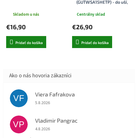
(GUTWSA15HETP) - do uší,
Bluetooth, TWS, malý okrúhly
dizajn - ružová
Skladom u nás
Centrálny sklad
€16,90
€26,90
Pridať do košíka
Pridať do košíka
Viera Fafrakova
VF
Hodnotenie obchodu je 5 z 5 hviezdičiek.
5.8.2026
Vladimir Pangrac
VP
Hodnotenie obchodu je 5 z 5 hviezdičiek.
4.8.2026