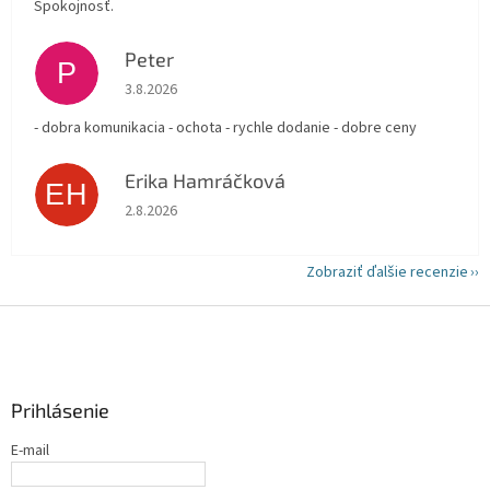
Spokojnosť.
Peter
P
Hodnotenie obchodu je 5 z 5 hviezdičiek.
3.8.2026
- dobra komunikacia - ochota - rychle dodanie - dobre ceny
Erika Hamráčková
EH
Hodnotenie obchodu je 5 z 5 hviezdičiek.
2.8.2026
Zobraziť ďalšie recenzie
Z
á
p
ä
Prihlásenie
t
i
E-mail
e