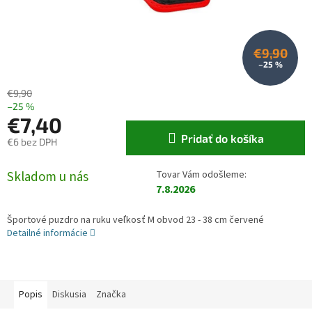
€9,90
–25 %
€9,90
–25 %
€7,40
Pridať do košíka
€6 bez DPH
Jednotková cena:
Skladom u nás
7.8.2026
Športové puzdro na ruku veľkosť M obvod 23 - 38 cm červené
Detailné informácie
Popis
Diskusia
Značka