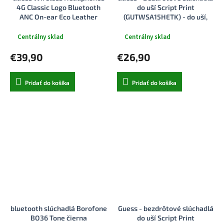
4G Classic Logo Bluetooth
do uší Script Print
ANC On-ear Eco Leather
(GUTWSA15HETK) - do uší,
čierna
Bluetooth, TWS, malý okrúhly
dizajn - čierna
Centrálny sklad
Centrálny sklad
€39,90
€26,90
Pridať do košíka
Pridať do košíka
bluetooth slúchadlá Borofone
Guess - bezdrôtové slúchadlá
BO36 Tone čierna
do uší Script Print