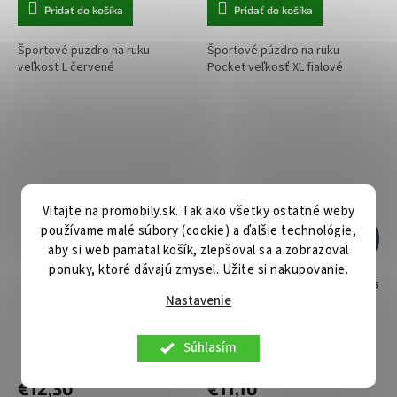
Pridať do košíka
Pridať do košíka
Športové puzdro na ruku
Športové púzdro na ruku
veľkosť L červené
Pocket veľkosť XL fialové
Vitajte na promobily.sk. Tak ako všetky ostatné weby
používame malé súbory (cookie) a ďalšie technológie,
€13,90
€15,90
–11 %
–30 %
aby si web pamätal košík, zlepšoval sa a zobrazoval
ponuky, ktoré dávajú zmysel. Užite si nakupovanie.
Športové puzdro okolo pása
Športové puzdro okolo pása s
Nastavenie
UNIVERSAL FANNY oranžové
2 kapsami UNIVERSAL Floral
Súhlasím
Skladom u nás
Skladom u nás
€12,30
€11,10