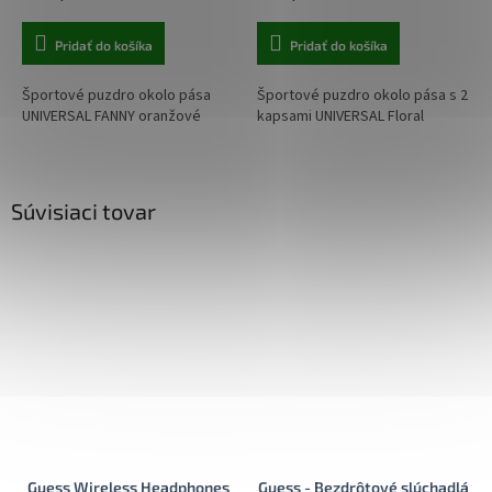
Pridať do košíka
Pridať do košíka
Športové puzdro okolo pása
Športové puzdro okolo pása s 2
UNIVERSAL FANNY oranžové
kapsami UNIVERSAL Floral
Súvisiaci tovar
Guess Wireless Headphones
Guess - Bezdrôtové slúchadlá