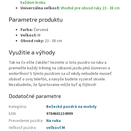
každom kroku.
Univerzálna veľkosť:
Vhodné pre obvod ruky 23 - 38 cm.
Parametre produktu
Farba:
Červená
Veľkosť:
M
Obvod ruky:
23 - 38 cm
Využitie a výhody
Tak na čo ešte čakáte? Vezmite si toto puzdro na ruku a
premeňte každý tréning na zábavnú jazdu plnú úsmevov a
endorfínov! S týmto puzdrom sa už nikdy nebudete musieť
obávať o svoj telefón, a navyše budete vyzerať skvele.
Nezabudnite, že športovanie môže byť aj štýlové!
Dodatočné parametre
Kategória
:
Bežecké puzdrá na mobily
EAN
:
9784601134999
Prevedenie puzdra
:
Na ruku
Veľkosť puzdra
:
veľkosť M