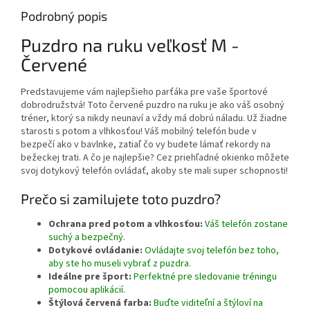
Podrobný popis
Puzdro na ruku veľkosť M -
Červené
Predstavujeme vám najlepšieho parťáka pre vaše športové
dobrodružstvá! Toto červené puzdro na ruku je ako váš osobný
tréner, ktorý sa nikdy neunaví a vždy má dobrú náladu. Už žiadne
starosti s potom a vlhkosťou! Váš mobilný telefón bude v
bezpečí ako v bavlnke, zatiaľ čo vy budete lámať rekordy na
bežeckej trati. A čo je najlepšie? Cez priehľadné okienko môžete
svoj dotykový telefón ovládať, akoby ste mali super schopnosti!
Prečo si zamilujete toto puzdro?
Ochrana pred potom a vlhkosťou:
Váš telefón zostane
suchý a bezpečný.
Dotykové ovládanie:
Ovládajte svoj telefón bez toho,
aby ste ho museli vybrať z puzdra.
Ideálne pre šport:
Perfektné pre sledovanie tréningu
pomocou aplikácií.
Štýlová červená farba:
Buďte viditeľní a štýloví na