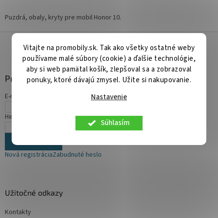
Puzdrá, obaly, kryty pre mobil Honor 10.
Z
á
Vitajte na promobily.sk. Tak ako všetky ostatné weby
p
používame malé súbory (cookie) a ďalšie technológie,
ä
aby si web pamätal košík, zlepšoval sa a zobrazoval
Prihlásenie
t
ponuky, ktoré dávajú zmysel. Užite si nakupovanie.
i
E-mail
Nastavenie
e
Heslo
Súhlasím
PRIHLÁSIŤ SA
Nová registrácia
Zabudnuté heslo
Užitočné odkazy
Kontakty