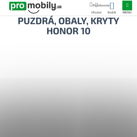
Prejsť
Domov
Puzdrá Honor 10
na
NÁKUPNÝ
obsah
PUZDRÁ, OBALY, KRYTY
KOŠÍK
HONOR 10