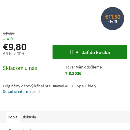
€11,50
–14 %
€11,50
–14 %
€9,80
Pridať do košíka
€8 bez DPH
Jednotková cena:
Skladom u nás
7.8.2026
Originálny dátový kábel pre Huawei AP51 Type C biely
Detailné informácie
Popis
Diskusia