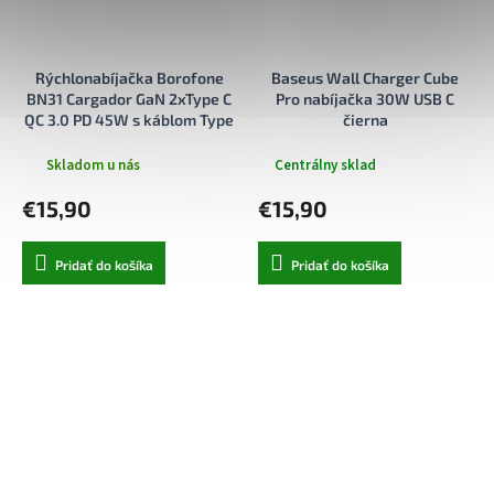
Rýchlonabíjačka Borofone
Baseus Wall Charger Cube
BN31 Cargador GaN 2xType C
Pro nabíjačka 30W USB C
QC 3.0 PD 45W s káblom Type
čierna
C biela
Skladom u nás
Centrálny sklad
€15,90
€15,90
Pridať do košíka
Pridať do košíka