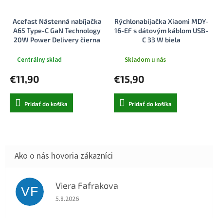
Acefast Nástenná nabíjačka
Rýchlonabíjačka Xiaomi MDY-
A65 Type-C GaN Technology
16-EF s dátovým káblom USB-
20W Power Delivery čierna
C 33 W biela
Centrálny sklad
Skladom u nás
€11,90
€15,90
Pridať do košíka
Pridať do košíka
Viera Fafrakova
VF
Hodnotenie obchodu je 5 z 5 hviezdičiek.
5.8.2026