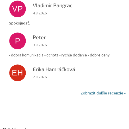
Vladimir Pangrac
VP
Hodnotenie obchodu je 5 z 5 hviezdičiek.
4.8.2026
Spokojnosť.
Peter
P
Hodnotenie obchodu je 5 z 5 hviezdičiek.
3.8.2026
- dobra komunikacia - ochota - rychle dodanie - dobre ceny
Erika Hamráčková
EH
Hodnotenie obchodu je 5 z 5 hviezdičiek.
2.8.2026
Zobraziť ďalšie recenzie
Z
á
p
ä