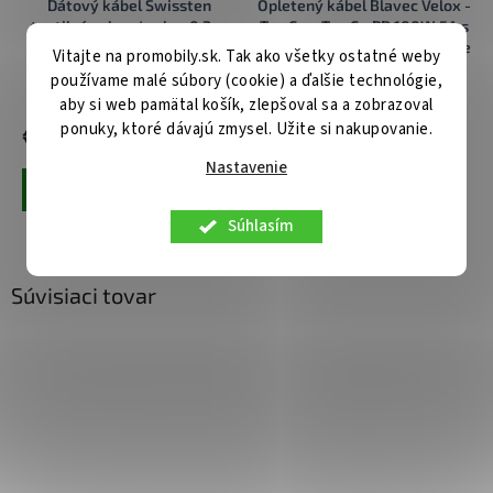
Dátový kábel Swissten
Opletený kábel Blavec Velox -
textilný usb-c / usb-c 0.2 m
Typ C na Typ C - PD 100W 5A s
strieborný
LED displejom 1,2 metra Apple
Vitajte na promobily.sk. Tak ako všetky ostatné weby
CarPlay/Android Auto (CVE-
používame malé súbory (cookie) a ďalšie technológie,
CC5B12) čierny
Skladom u nás
Centrálny sklad
aby si web pamätal košík, zlepšoval sa a zobrazoval
ponuky, ktoré dávajú zmysel. Užite si nakupovanie.
€9,90
€9,90
Nastavenie
Pridať do košíka
Pridať do košíka
Súhlasím
Súvisiaci tovar