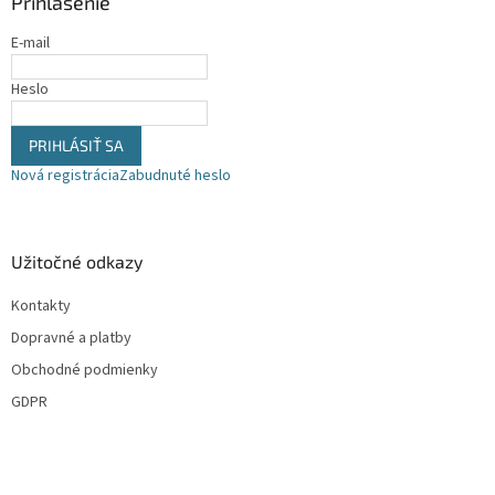
Prihlásenie
t
i
E-mail
e
Heslo
PRIHLÁSIŤ SA
Nová registrácia
Zabudnuté heslo
Užitočné odkazy
Kontakty
Dopravné a platby
Obchodné podmienky
GDPR