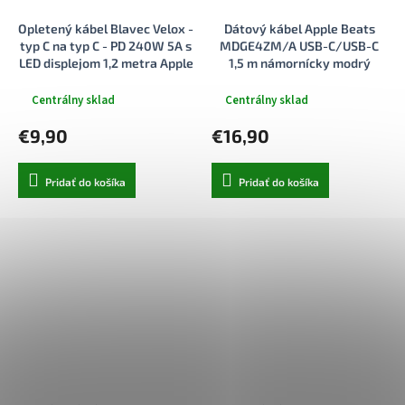
Opletený kábel Blavec Velox -
Dátový kábel Apple Beats
typ C na typ C - PD 240W 5A s
MDGE4ZM/A USB-C/USB-C
LED displejom 1,2 metra Apple
1,5 m námornícky modrý
CarPlay/Android Auto (CVE-
CC5B12) čierny
Centrálny sklad
Centrálny sklad
€9,90
€16,90
Pridať do košíka
Pridať do košíka