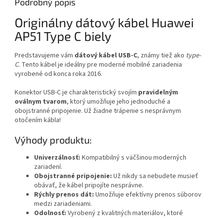
Podrobný popis
Originálny dátový kábel Huawei
AP51 Type C biely
Predstavujeme vám
dátový kábel USB-C
, známy tiež ako
type-
C
. Tento kábel je ideálny pre moderné mobilné zariadenia
vyrobené od konca roka 2016.
Konektor USB-C je charakteristický svojím
pravidelným
oválnym tvarom
, ktorý umožňuje jeho jednoduché a
obojstranné pripojenie. Už žiadne trápenie s nesprávnym
otočením kábla!
Výhody produktu:
Univerzálnosť:
Kompatibilný s väčšinou moderných
zariadení.
Obojstranné pripojenie:
Už nikdy sa nebudete musieť
obávať, že kábel pripojíte nesprávne.
Rýchly prenos dát:
Umožňuje efektívny prenos súborov
medzi zariadeniami.
Odolnosť:
Vyrobený z kvalitných materiálov, ktoré