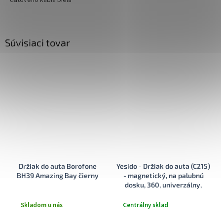
dátového kábla biela
Súvisiaci tovar
Držiak do auta Borofone
Yesido - Držiak do auta (C215)
BH39 Amazing Bay čierny
- magnetický, na palubnú
dosku, 360, univerzálny,
zliatina zinku - čierna
Skladom u nás
Centrálny sklad