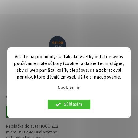
€11,90
–17 %
Vitajte na promobily.sk. Tak ako všetky ostatné weby
Nabíjačka do auta HOCO Z12
Nabíjačka do auta KAKU KSC-
používame malé súbory (cookie) a ďalšie technológie,
micro USB 2.4A Dual biela
528 vrátane dátového kábla
aby si web pamätal košík, zlepšoval sa a zobrazoval
microUSB Dual 2,8A biela
ponuky, ktoré dávajú zmysel. Užite si nakupovanie.
Skladom u nás
Centrálny sklad
Nastavenie
€9,80
€7,90
Súhlasím
Pridať do košíka
Pridať do košíka
Nabíjačka do auta HOCO Z12
micro USB 2.4A Dual vrátane