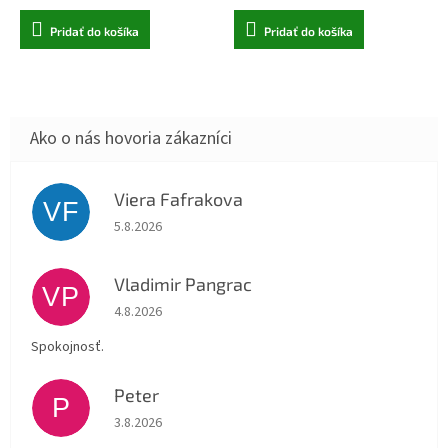
Pridať do košíka
Pridať do košíka
Viera Fafrakova
VF
Hodnotenie obchodu je 5 z 5 hviezdičiek.
5.8.2026
Vladimir Pangrac
VP
Hodnotenie obchodu je 5 z 5 hviezdičiek.
4.8.2026
Spokojnosť.
Peter
P
Hodnotenie obchodu je 5 z 5 hviezdičiek.
3.8.2026