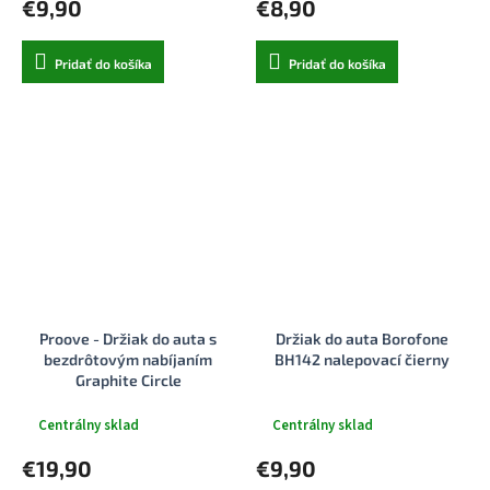
€9,90
€8,90
Pridať do košíka
Pridať do košíka
Proove - Držiak do auta s
Držiak do auta Borofone
bezdrôtovým nabíjaním
BH142 nalepovací čierny
Graphite Circle
(WHGC15010001) - do
ventilačnej mriežky, Qi2, 15W,
Centrálny sklad
Centrálny sklad
LED indikátor - čierna
€19,90
€9,90