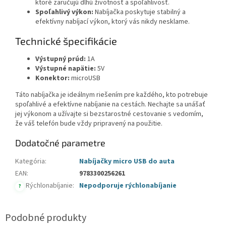
ktoré zaručujú dlhú životnosť a spoľahlivosť.
Spoľahlivý výkon:
Nabíjačka poskytuje stabilný a
efektívny nabíjací výkon, ktorý vás nikdy nesklame.
Technické špecifikácie
Výstupný prúd:
1A
Výstupné napätie:
5V
Konektor:
microUSB
Táto nabíjačka je ideálnym riešením pre každého, kto potrebuje
spoľahlivé a efektívne nabíjanie na cestách. Nechajte sa unášať
jej výkonom a užívajte si bezstarostné cestovanie s vedomím,
že váš telefón bude vždy pripravený na použitie.
Dodatočné parametre
Kategória
:
Nabíjačky micro USB do auta
EAN
:
9783300256261
Rýchlonabíjanie
:
Nepodporuje rýchlonabíjanie
?