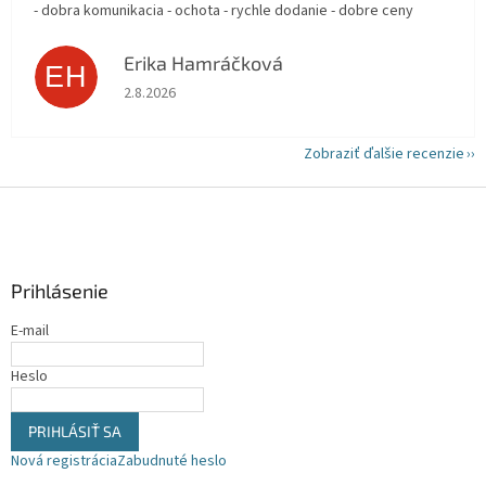
- dobra komunikacia - ochota - rychle dodanie - dobre ceny
Erika Hamráčková
EH
Hodnotenie obchodu je 5 z 5 hviezdičiek.
2.8.2026
Zobraziť ďalšie recenzie
Z
á
p
ä
Prihlásenie
t
i
E-mail
e
Heslo
PRIHLÁSIŤ SA
Nová registrácia
Zabudnuté heslo