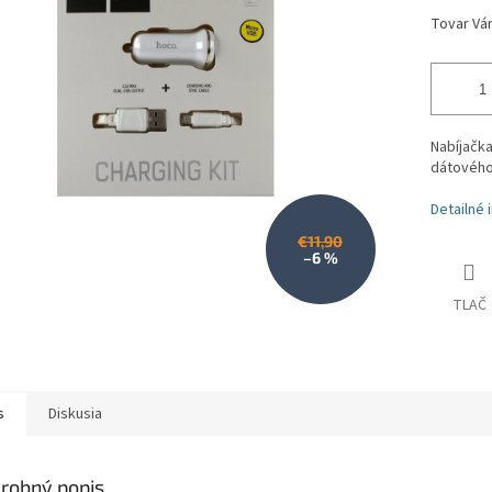
Nabíjačka
dátového
Detailné 
€11,90
–6 %
TLAČ
s
Diskusia
robný popis