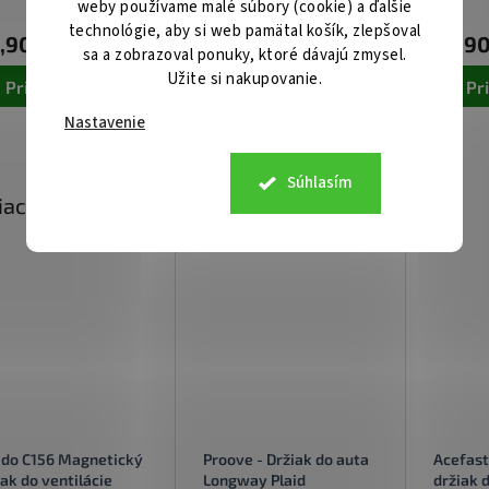
Centrálny sklad
Skladom u nás
weby používame malé súbory (cookie) a ďalšie
technológie, aby si web pamätal košík, zlepšoval
,90
€8,90
€7,9
sa a zobrazoval ponuky, ktoré dávajú zmysel.
Užite si nakupovanie.
Pridať do košíka
Pridať do košíka
Pr
Nastavenie
Súhlasím
iaci tovar
ido C156 Magnetický
Proove - Držiak do auta
Acefast
iak do ventilácie
Longway Plaid
držiak d