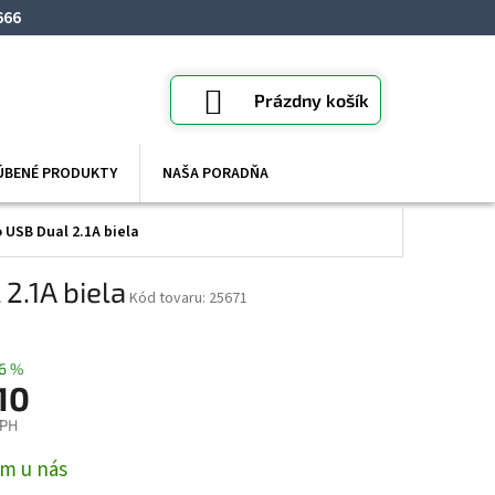
666
NÁKUPNÝ
Prázdny košík
KOŠÍK
ÚBENÉ PRODUKTY
NAŠA PORADŇA
 USB Dual 2.1A biela
2.1A biela
25671
6 %
10
DPH
ová
m u nás