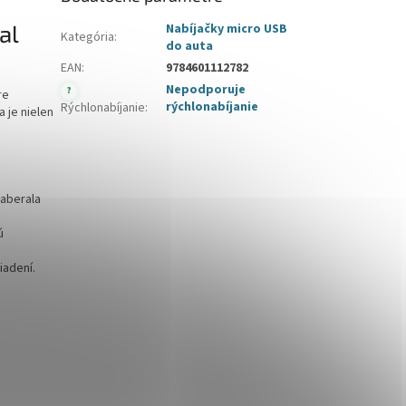
al
Nabíjačky micro USB
Kategória
:
do auta
EAN
:
9784601112782
Nepodporuje
?
re
rýchlonabíjanie
Rýchlonabíjanie
:
a je nielen
zaberala
ú
iadení.