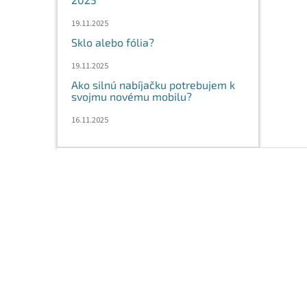
19.11.2025
Sklo alebo fólia?
19.11.2025
Ako silnú nabíjačku potrebujem k
svojmu novému mobilu?
16.11.2025
Z
á
p
ä
t
i
e