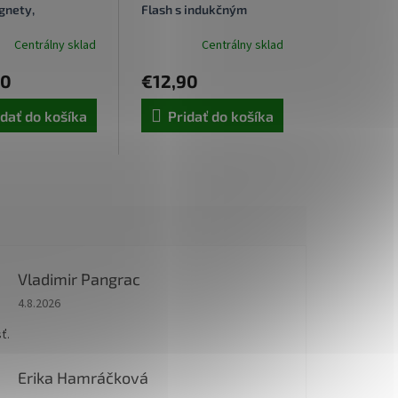
gnety,
Flash s indukčným
álny - čierny
nabíjaním čierny
Centrálny sklad
Centrálny sklad
90
€12,90
idať do košíka
Pridať do košíka
Vladimir Pangrac
Hodnotenie obchodu je 5 z 5 hviezdičiek.
4.8.2026
ť.
Erika Hamráčková
Hodnotenie obchodu je 5 z 5 hviezdičiek.