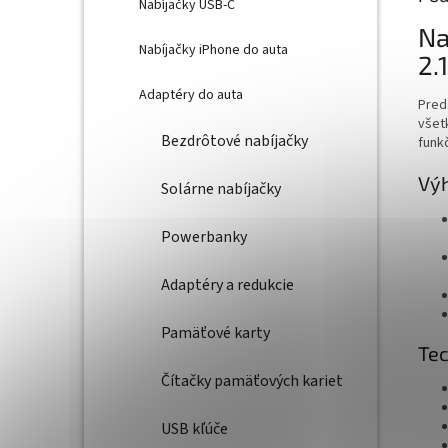
Nabíjačky USB-C
Na
Nabíjačky iPhone do auta
2.
Adaptéry do auta
Pred
všetk
Bezdrôtové nabíjačky
funk
Výh
Solárne nabíjačky
Powerbanky
Adaptéry a redukcie
Pamäťové karty
Tec
Čítačky pamäťových kariet
USB kľúče