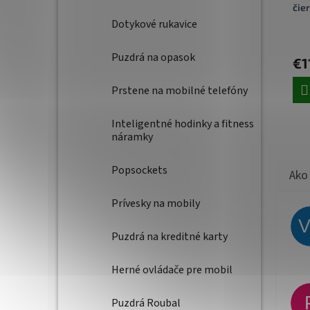
čie
Dotykové rukavice
Puzdrá na opasok
€1
Prstene na mobilné telefóny
Inteligentné hodinky a fitness
náramky
Popsockets
Prívesky na mobily
Puzdrá na kreditné karty
Herné ovládače pre mobil
Puzdrá Roubal