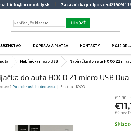
mail: info@promobily.sk
Zákaznícka podpora: +421909111
HĽADAŤ
SLUŠENSTVO
DOPRAVA A PLATBA
KONTAKTY
MOJE OBĽ
 auta
Nabíjačky micro USB
Nabíjačka do auta HOCO Z1 micro
jačka do auta HOCO Z1 micro USB Dual 
né
notené
Podrobnosti hodnotenia
Značka:
HOCO
nie
u
€11,90
–
€11,
€9 bez 
Jednotk
Sklado
iek.
cena: