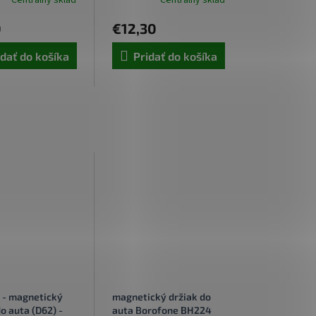
Centrálny sklad
Centrálny sklad
0
€12,30
idať do košíka
Pridať do košíka
 - magnetický
magnetický držiak do
o auta (D62) -
auta Borofone BH224