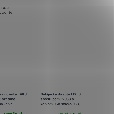
do auta
otou, že
ka do auta KAKU
Nabíjačka do auta FIXED
8 vrátane
s výstupom 2xUSB a
o kábla
káblom USB/micro USB,
B Dual 2,8A
1 meter, 15W Smart
Rapid Charge, čierna