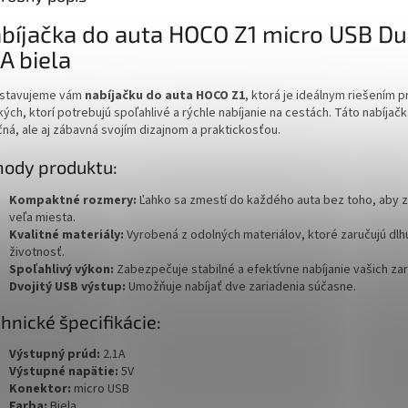
bíjačka do auta HOCO Z1 micro USB Du
1A biela
stavujeme vám
nabíjačku do auta HOCO Z1
, ktorá je ideálnym riešením p
ých, ktorí potrebujú spoľahlivé a rýchle nabíjanie na cestách. Táto nabíjačk
čná, ale aj zábavná svojím dizajnom a praktickosťou.
ody produktu:
Kompaktné rozmery:
Ľahko sa zmestí do každého auta bez toho, aby 
veľa miesta.
Kvalitné materiály:
Vyrobená z odolných materiálov, ktoré zaručujú dlh
životnosť.
Spoľahlivý výkon:
Zabezpečuje stabilné a efektívne nabíjanie vašich zar
Dvojitý USB výstup:
Umožňuje nabíjať dve zariadenia súčasne.
hnické špecifikácie:
Výstupný prúd:
2.1A
Výstupné napätie:
5V
Konektor:
micro USB
Farba:
Biela