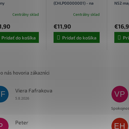
rny
(CHLP00000001) - na
N52 ma
čelné sklo/palubnú
univerz
dosku, s prísavkou, pre
Centrálny sklad
Centrálny sklad
telefóny 4,7''-6,9'',
čierna
1,90
€11,90
€16,
Pridať do košíka
Pridať do košíka
Pr
Viera Fafrakova
VF
VP
Hodnotenie obchodu je 5 z 5 hviezdičiek.
5.8.2026
Spokojnos
Peter
P
EH
Hodnotenie obchodu je 5 z 5 hviezdičiek.