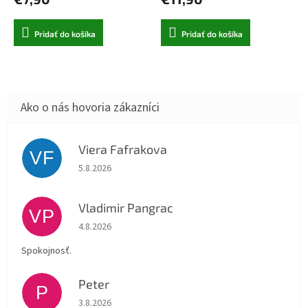
Pridať do košíka
Pridať do košíka
Viera Fafrakova
VF
Hodnotenie obchodu je 5 z 5 hviezdičiek.
5.8.2026
Vladimir Pangrac
VP
Hodnotenie obchodu je 5 z 5 hviezdičiek.
4.8.2026
Spokojnosť.
Peter
P
Hodnotenie obchodu je 5 z 5 hviezdičiek.
3.8.2026