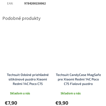
EAN
:
9784200150062
Techsuit Odolné priehľadné
Techsuit CandyCase MagSafe
silikónové puzdro Xiaomi
pre Xiaomi Redmi 14C Poco
Redmi 14C Poco C75
C75 Fialové puzdro
Priehľadné
Skladom u nás
Skladom u nás
€7,90
€9,90