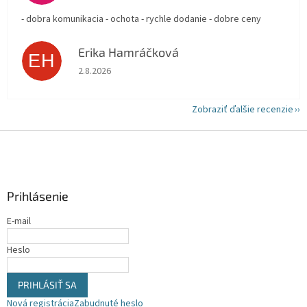
- dobra komunikacia - ochota - rychle dodanie - dobre ceny
Erika Hamráčková
EH
Hodnotenie obchodu je 5 z 5 hviezdičiek.
2.8.2026
Zobraziť ďalšie recenzie
Z
á
p
ä
Prihlásenie
t
i
E-mail
e
Heslo
PRIHLÁSIŤ SA
Nová registrácia
Zabudnuté heslo