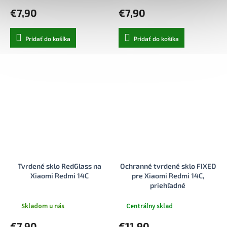
€7,90
€7,90
Pridať do košíka
Pridať do košíka
Tvrdené sklo RedGlass na
Ochranné tvrdené sklo FIXED
Xiaomi Redmi 14C
pre Xiaomi Redmi 14C,
priehľadné
Skladom u nás
Centrálny sklad
€7,90
€11,90