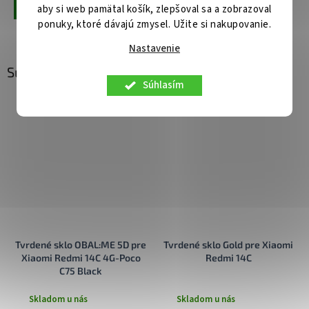
aby si web pamätal košík, zlepšoval sa a zobrazoval
Pridať do košíka
Pridať do košíka
ponuky, ktoré dávajú zmysel. Užite si nakupovanie.
Nastavenie
Súvisiaci tovar
Súhlasím
Tvrdené sklo OBAL:ME 5D pre
Tvrdené sklo Gold pre Xiaomi
Xiaomi Redmi 14C 4G-Poco
Redmi 14C
C75 Black
Skladom u nás
Skladom u nás