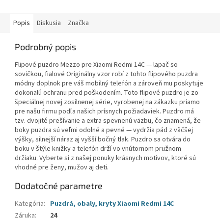
Popis
Diskusia
Značka
Podrobný popis
Flipové puzdro Mezzo pre Xiaomi Redmi 14C — lapač so
sovičkou, fialové Originálny vzor robí z tohto flipového puzdra
módny doplnok pre váš mobilný telefón a zároveň mu poskytuje
dokonalú ochranu pred poškodením. Toto flipové puzdro je zo
špeciálnej novej zosilnenej série, vyrobenej na zákazku priamo
pre našu firmu podľa našich prísnych požiadaviek. Puzdro má
tzv. dvojité prešívanie a extra spevnenú väzbu, čo znamená, že
boky puzdra sú veľmi odolné a pevné — vydržia pád z väčšej
výšky, silnejší náraz aj vyšší bočný tlak. Puzdro sa otvára do
boku v štýle knižky a telefón drží vo vnútornom pružnom
držiaku. Vyberte si z našej ponuky krásnych motívov, ktoré sú
vhodné pre ženy, mužov aj deti.
Dodatočné parametre
Kategória
:
Puzdrá, obaly, kryty Xiaomi Redmi 14C
Záruka
:
24