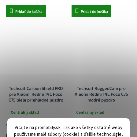
Pridať do košíka
Pridať do košíka
Techsuit Carbon Shield PRO
Techsuit RuggedCam pre
pre Xiaomi Redmi 14C Poco
Xiaomi Redmi 14C Poco C75
C75 biele priehľadné puzdro
modré puzdro
Centrálny sklad
Centrálny sklad
€10,90
€10,90
Vitajte na promobily.sk. Tak ako všetky ostatné weby
používame malé súbory (cookie) a ďalšie technológie,