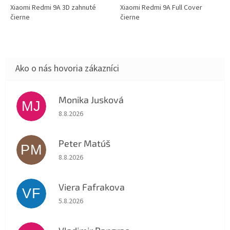
Xiaomi Redmi 9A 3D zahnuté
Xiaomi Redmi 9A Full Cover
čierne
čierne
Monika Jusková
MJ
Hodnotenie obchodu je 5 z 5 hviezdičiek.
8.8.2026
Peter Matúš
PM
Hodnotenie obchodu je 5 z 5 hviezdičiek.
8.8.2026
Viera Fafrakova
VF
Hodnotenie obchodu je 5 z 5 hviezdičiek.
5.8.2026