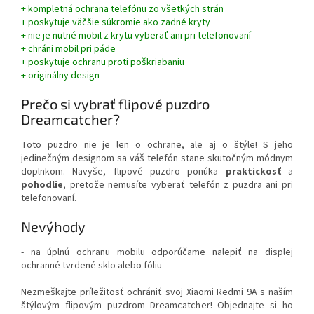
+ kompletná ochrana telefónu zo všetkých strán
+ poskytuje väčšie súkromie ako zadné kryty
+ nie je nutné mobil z krytu vyberať ani pri telefonovaní
+ chráni mobil pri páde
+ poskytuje ochranu proti poškriabaniu
+ originálny design
Prečo si vybrať flipové puzdro
Dreamcatcher?
Toto puzdro nie je len o ochrane, ale aj o štýle! S jeho
jedinečným designom sa váš telefón stane skutočným módnym
doplnkom. Navyše, flipové puzdro ponúka
praktickosť
a
pohodlie
, pretože nemusíte vyberať telefón z puzdra ani pri
telefonovaní.
Nevýhody
- na úplnú ochranu mobilu odporúčame nalepiť na displej
ochranné tvrdené sklo alebo fóliu
Nezmeškajte príležitosť ochrániť svoj Xiaomi Redmi 9A s naším
štýlovým flipovým puzdrom Dreamcatcher! Objednajte si ho