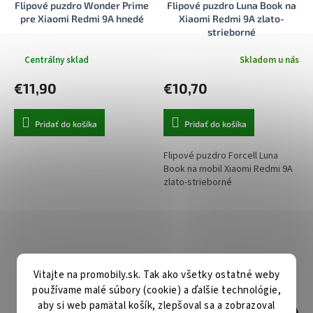
Flipové puzdro Wonder Prime
Flipové puzdro Luna Book na
pre Xiaomi Redmi 9A hnedé
Xiaomi Redmi 9A zlato-
strieborné
Centrálny sklad
Skladom u nás
Priemerné
hodnotenie
€11,90
€10,70
produktu
je
5,0
Pridať do košíka
Pridať do košíka
z
5
hviezdičiek.
Flipové puzdro Forcell Luna
Book na mobil Xiaomi Redmi 9A
zlato-strieborné
Vitajte na promobily.sk. Tak ako všetky ostatné weby
používame malé súbory (cookie) a ďalšie technológie,
aby si web pamätal košík, zlepšoval sa a zobrazoval
€13,90
€13,90