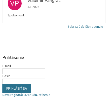
Vladimir Pangrac
VP
Hodnotenie obchodu je 5 z 5 hviezdičiek.
4.8.2026
Spokojnosť.
Zobraziť ďalšie recenzie
Z
á
p
ä
Prihlásenie
t
i
E-mail
e
Heslo
PRIHLÁSIŤ SA
Nová registrácia
Zabudnuté heslo