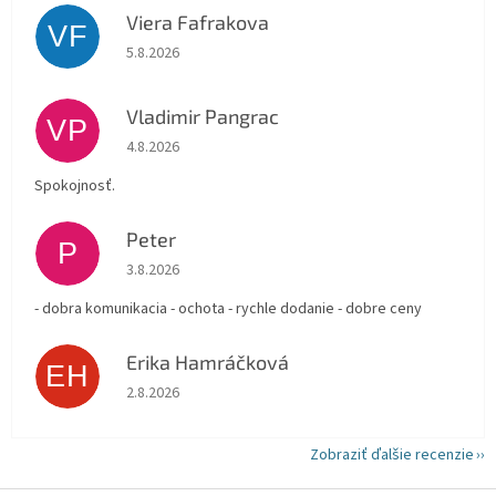
Viera Fafrakova
VF
Hodnotenie obchodu je 5 z 5 hviezdičiek.
5.8.2026
Vladimir Pangrac
VP
Hodnotenie obchodu je 5 z 5 hviezdičiek.
4.8.2026
Spokojnosť.
Peter
P
Hodnotenie obchodu je 5 z 5 hviezdičiek.
3.8.2026
- dobra komunikacia - ochota - rychle dodanie - dobre ceny
Erika Hamráčková
EH
Hodnotenie obchodu je 5 z 5 hviezdičiek.
2.8.2026
Zobraziť ďalšie recenzie