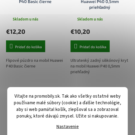
P40 Basic čierne
Huawei P40 0,5mm
priehľadný
Skladom u nás
Skladom u nás
€12,20
€10,20
Pridať do košíka
Pridať do košíka
Flipové púzdro na mobil Huawei
Ultratenký zadný silikónový kryt
P40 Basic čierne
na mobil Huawei P40 0,5mm
priehľadný
Vitajte na promobily.sk. Tak ako všetky ostatné weby
používame malé súbory (cookie) a ďalšie technológie,
aby si web pamätal košík, zlepšoval sa a zobrazoval
ponuky, ktoré dávajú zmysel. Užite si nakupovanie.
Nastavenie