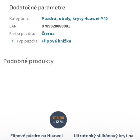
Dodatočné parametre
Kategória
:
Puzdrá, obaly, kryty Huawei P40
EAN
:
9789020080001
Farba puzdra
:
Čierna
Typ puzdra
:
Flipová knižka
?
€13,90
–12 %
Flipové púzdro na Huawei
Ultratenký silikónový kryt na