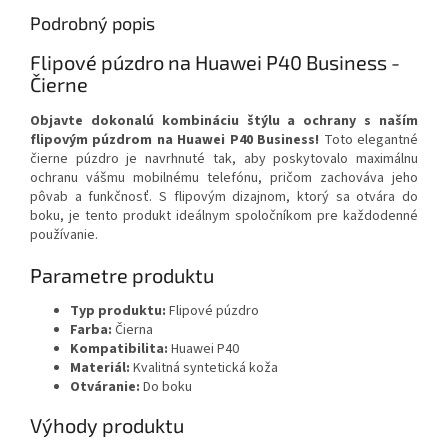
Podrobný popis
Flipové púzdro na Huawei P40 Business -
Čierne
Objavte dokonalú kombináciu štýlu a ochrany s naším
flipovým púzdrom na Huawei P40 Business!
Toto elegantné
čierne púzdro je navrhnuté tak, aby poskytovalo maximálnu
ochranu vášmu mobilnému telefónu, pričom zachováva jeho
pôvab a funkčnosť. S flipovým dizajnom, ktorý sa otvára do
boku, je tento produkt ideálnym spoločníkom pre každodenné
používanie.
Parametre produktu
Typ produktu:
Flipové púzdro
Farba:
Čierna
Kompatibilita:
Huawei P40
Materiál:
Kvalitná syntetická koža
Otváranie:
Do boku
Výhody produktu