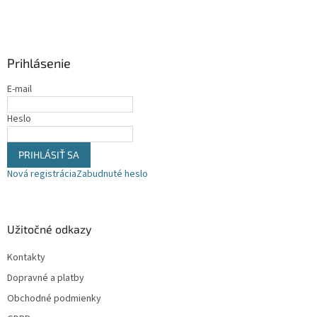
Z
á
p
ä
Prihlásenie
t
i
E-mail
e
Heslo
PRIHLÁSIŤ SA
Nová registrácia
Zabudnuté heslo
Užitočné odkazy
Kontakty
Dopravné a platby
Obchodné podmienky