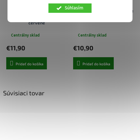
Súhlasím
Nillkin Super Frosted Shield
Puzdro Dux Ducis Skin Pro pre
puzdro pre Huawei P40
Huawei P40 čierne
červené
Centrálny sklad
Centrálny sklad
€11,90
€10,90
Pridať do košíka
Pridať do košíka
Súvisiaci tovar