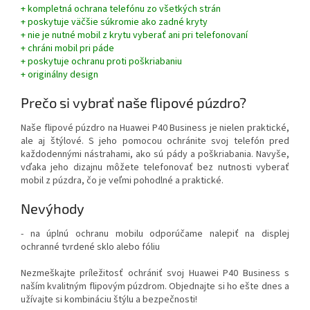
+ kompletná ochrana telefónu zo všetkých strán
+ poskytuje väčšie súkromie ako zadné kryty
+ nie je nutné mobil z krytu vyberať ani pri telefonovaní
+ chráni mobil pri páde
+ poskytuje ochranu proti poškriabaniu
+ originálny design
Prečo si vybrať naše flipové púzdro?
Naše flipové púzdro na Huawei P40 Business je nielen praktické,
ale aj štýlové. S jeho pomocou ochránite svoj telefón pred
každodennými nástrahami, ako sú pády a poškriabania. Navyše,
vďaka jeho dizajnu môžete telefonovať bez nutnosti vyberať
mobil z púzdra, čo je veľmi pohodlné a praktické.
Nevýhody
- na úplnú ochranu mobilu odporúčame nalepiť na displej
ochranné tvrdené sklo alebo fóliu
Nezmeškajte príležitosť ochrániť svoj Huawei P40 Business s
naším kvalitným flipovým púzdrom. Objednajte si ho ešte dnes a
užívajte si kombináciu štýlu a bezpečnosti!