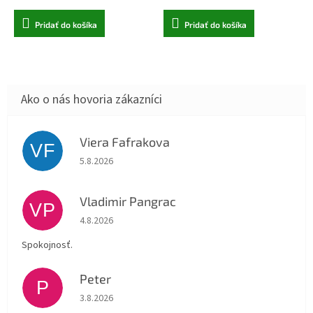
Pridať do košíka
Pridať do košíka
Viera Fafrakova
VF
Hodnotenie obchodu je 5 z 5 hviezdičiek.
5.8.2026
Vladimir Pangrac
VP
Hodnotenie obchodu je 5 z 5 hviezdičiek.
4.8.2026
Spokojnosť.
Peter
P
Hodnotenie obchodu je 5 z 5 hviezdičiek.
3.8.2026