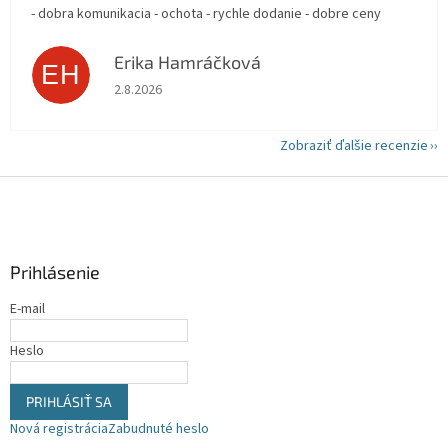
- dobra komunikacia - ochota - rychle dodanie - dobre ceny
Erika Hamráčková
EH
Hodnotenie obchodu je 5 z 5 hviezdičiek.
2.8.2026
Zobraziť ďalšie recenzie
Z
á
p
ä
Prihlásenie
t
i
E-mail
e
Heslo
PRIHLÁSIŤ SA
Nová registrácia
Zabudnuté heslo