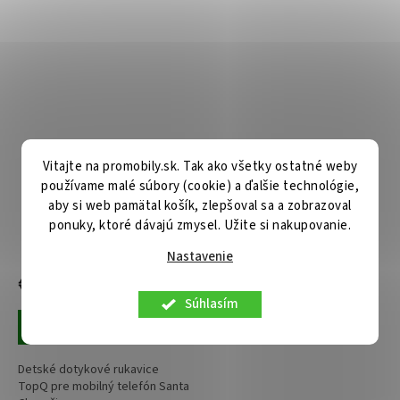
Vitajte na promobily.sk. Tak ako všetky ostatné weby
Detské dotykové rukavice
Techsuit Dotykové rukavice
používame malé súbory (cookie) a ďalšie technológie,
pre mobilný telefón Santa
semiš PU koža modré
aby si web pamätal košík, zlepšoval sa a zobrazoval
Claus čierne
(ST0009)
ponuky, ktoré dávajú zmysel. Užite si nakupovanie.
Skladom u nás
Centrálny sklad
Nastavenie
€4,90
€9,90
Súhlasím
Pridať do košíka
Pridať do košíka
Detské dotykové rukavice
TopQ pre mobilný telefón Santa