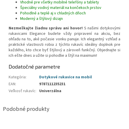
Vhodné pre všetky mobilné telefóny a tablety
Špeciálny vodivý materiál na končekoch prstov
Pohodlné a teplé aj v chladných dňoch
Moderný a štýlový dizajn
Nezmeškajte žiadnu správu ani hovor!
S našimi dotykovými
rukavicami Elegance budete vždy pripravení na akciu, bez
ohľadu na to, aké počasie vonku panuje. Ich elegantný vzhľad a
praktické vlastnosti robia z týchto rukavíc ideálny doplnok pre
každého, kto chce byť štýlový a zároveň funkčný. Objednajte si
ich ešte dnes a užite si pohodlie a štýl na maximum!
Dodatočné parametre
Kategória
:
Dotykové rukavice na mobil
EAN
:
9787111235231
Veľkosť rukavíc
:
Univerzálna