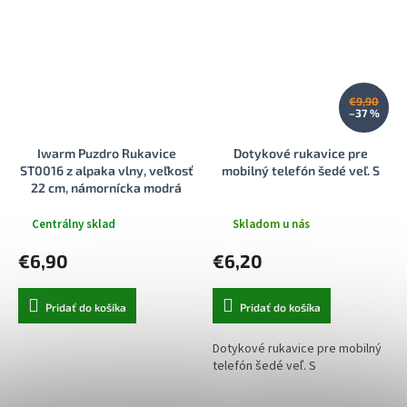
€9,90
–37 %
Iwarm Puzdro Rukavice
Dotykové rukavice pre
ST0016 z alpaka vlny, veľkosť
mobilný telefón šedé veľ. S
22 cm, námornícka modrá
Centrálny sklad
Skladom u nás
€6,90
€6,20
Pridať do košíka
Pridať do košíka
Dotykové rukavice pre mobilný
telefón šedé veľ. S