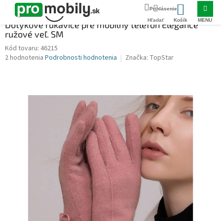
Prejsť
Domov
PRÍSLUŠENSTVO
Dotykové rukavice
Dotykové rukavice pre 
na
NÁKUPNÝ
obsah
Dotykové rukavice pre mobilný telefón Elegance
ružové veľ. SM
KOŠÍK
46215
Priemerné
2 hodnotenia
Podrobnosti hodnotenia
Značka:
TopStar
hodnotenie
produktu
je
5,0
z
5
hviezdičiek.