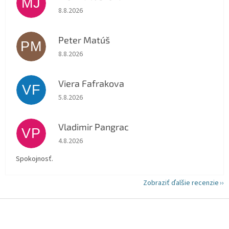
MJ
Hodnotenie obchodu je 5 z 5 hviezdičiek.
8.8.2026
Peter Matúš
PM
Hodnotenie obchodu je 5 z 5 hviezdičiek.
8.8.2026
Viera Fafrakova
VF
Hodnotenie obchodu je 5 z 5 hviezdičiek.
5.8.2026
Vladimir Pangrac
VP
Hodnotenie obchodu je 5 z 5 hviezdičiek.
4.8.2026
Spokojnosť.
Zobraziť ďalšie recenzie
Z
á
p