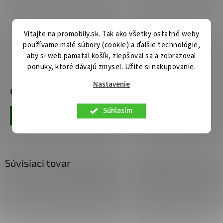
Dátový kábel Tactical Stitch
Dátový kábel Baseus Rapid
Vitajte na promobily.sk. Tak ako všetky ostatné weby
Thread USB-A - USB-C 1 m
Series 3v1 rýchlonabíjací
používame malé súbory (cookie) a ďalšie technológie,
White
USB-C - USB-
aby si web pamätal košík, zlepšoval sa a zobrazoval
C/Lightning/MicroUSB 20W
ponuky, ktoré dávajú zmysel. Užite si nakupovanie.
1,5 m čierny
Centrálny sklad
Centrálny sklad
Nastavenie
€7,90
€13,90
Súhlasím
Pridať do košíka
Pridať do košíka
Súvisiaci tovar