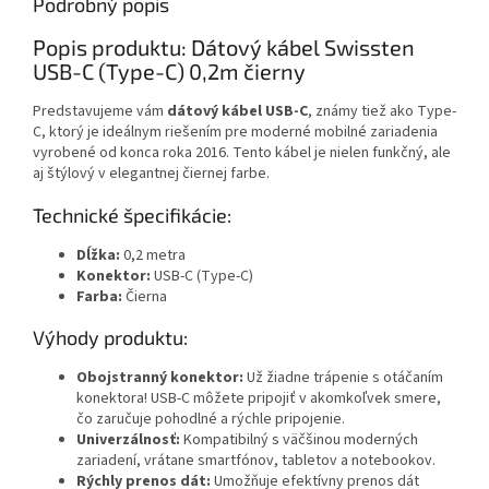
Podrobný popis
Popis produktu: Dátový kábel Swissten
USB-C (Type-C) 0,2m čierny
Predstavujeme vám
dátový kábel USB-C
, známy tiež ako Type-
C, ktorý je ideálnym riešením pre moderné mobilné zariadenia
vyrobené od konca roka 2016. Tento kábel je nielen funkčný, ale
aj štýlový v elegantnej čiernej farbe.
Technické špecifikácie:
Dĺžka:
0,2 metra
Konektor:
USB-C (Type-C)
Farba:
Čierna
Výhody produktu:
Obojstranný konektor:
Už žiadne trápenie s otáčaním
konektora! USB-C môžete pripojiť v akomkoľvek smere,
čo zaručuje pohodlné a rýchle pripojenie.
Univerzálnosť:
Kompatibilný s väčšinou moderných
zariadení, vrátane smartfónov, tabletov a notebookov.
Rýchly prenos dát:
Umožňuje efektívny prenos dát