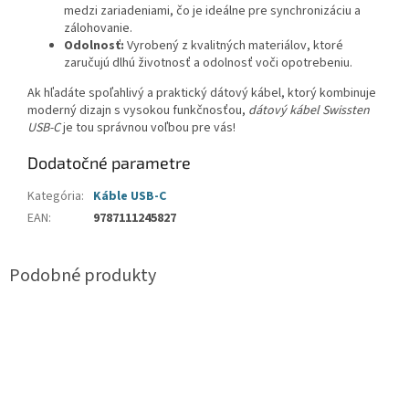
medzi zariadeniami, čo je ideálne pre synchronizáciu a
zálohovanie.
Odolnosť:
Vyrobený z kvalitných materiálov, ktoré
zaručujú dlhú životnosť a odolnosť voči opotrebeniu.
Ak hľadáte spoľahlivý a praktický dátový kábel, ktorý kombinuje
moderný dizajn s vysokou funkčnosťou,
dátový kábel Swissten
USB-C
je tou správnou voľbou pre vás!
Dodatočné parametre
Kategória
:
Káble USB-C
EAN
:
9787111245827