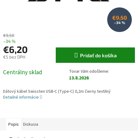
€9,50
–34 %
€9,50
–34 %
€6,20
Pridať do košíka
€5 bez DPH
Jednotková cena:
Centrálny sklad
13.8.2026
Dátový kábel Swissten USB-C (Type-C) 0,2m čierny textilný
Detailné informácie
Popis
Diskusia