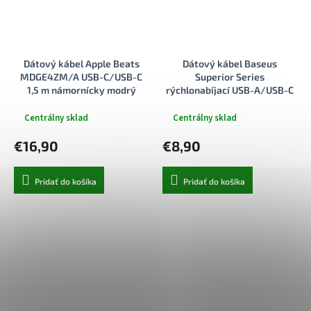
Dátový kábel Apple Beats
Dátový kábel Baseus
MDGE4ZM/A USB-C/USB-C
Superior Series
1,5 m námornícky modrý
rýchlonabíjací USB-A/USB-C
66W 2m čierny
Centrálny sklad
Centrálny sklad
€16,90
€8,90
Pridať do košíka
Pridať do košíka