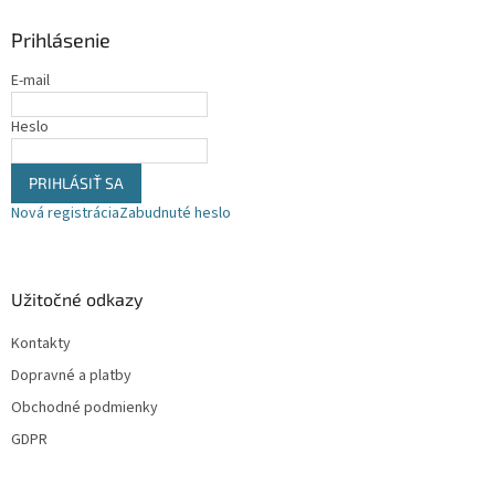
ä
Prihlásenie
t
i
E-mail
e
Heslo
PRIHLÁSIŤ SA
Nová registrácia
Zabudnuté heslo
Užitočné odkazy
Kontakty
Dopravné a platby
Obchodné podmienky
GDPR