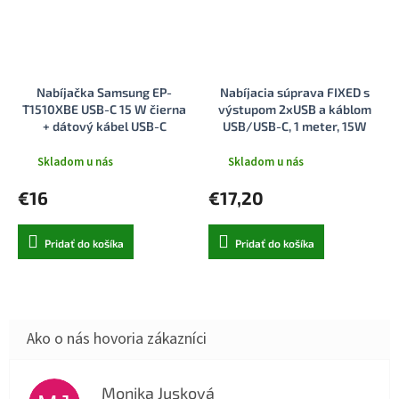
Nabíjačka Samsung EP-
Nabíjacia súprava FIXED s
T1510XBE USB-C 15 W čierna
výstupom 2xUSB a káblom
+ dátový kábel USB-C
USB/USB-C, 1 meter, 15W
Smart Rapid Charge, biela
Skladom u nás
Skladom u nás
€16
€17,20
Pridať do košíka
Pridať do košíka
Monika Jusková