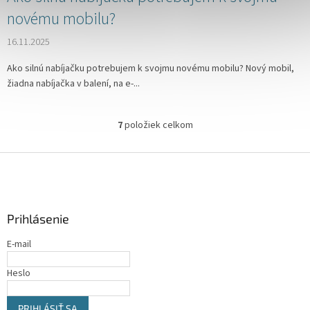
novému mobilu?
16.11.2025
Ako silnú nabíjačku potrebujem k svojmu novému mobilu? Nový mobil,
žiadna nabíjačka v balení, na e-...
7
položiek celkom
O
v
l
Z
á
á
d
p
a
ä
c
Prihlásenie
t
i
i
e
E-mail
p
e
r
Heslo
v
k
y
PRIHLÁSIŤ SA