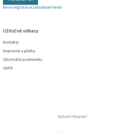
v
Nová registrácia
Zabudnuté heslo
ý
p
i
s
u
Užitočné odkazy
Kontakty
Dopravné a platby
Obchodné podmienky
GDPR
Vytvoril Shoptet