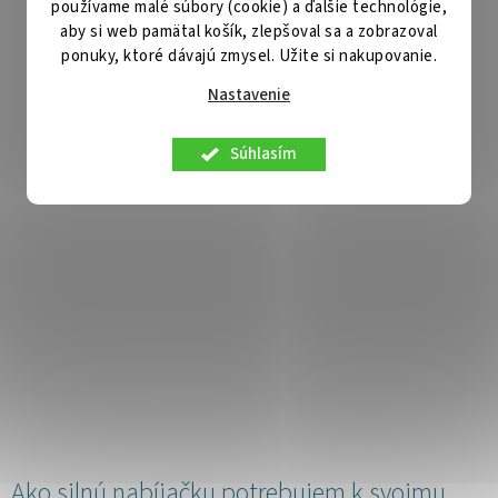
používame malé súbory (cookie) a ďalšie technológie,
aby si web pamätal košík, zlepšoval sa a zobrazoval
ponuky, ktoré dávajú zmysel. Užite si nakupovanie.
Nastavenie
Súhlasím
Ako silnú nabíjačku potrebujem k svojmu