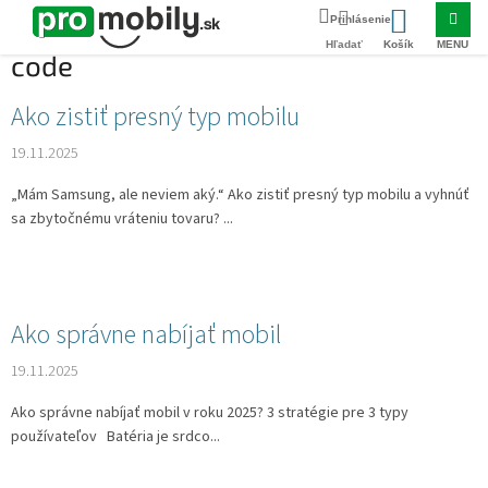
Prejsť
Domov
code
na
NÁKUPNÝ
obsah
code
KOŠÍK
V
Ako zistiť presný typ mobilu
ý
19.11.2025
p
i
„Mám Samsung, ale neviem aký.“ Ako zistiť presný typ mobilu a vyhnúť
s
sa zbytočnému vráteniu tovaru? ...
č
l
á
n
k
Ako správne nabíjať mobil
o
19.11.2025
v
Ako správne nabíjať mobil v roku 2025? 3 stratégie pre 3 typy
používateľov Batéria je srdco...