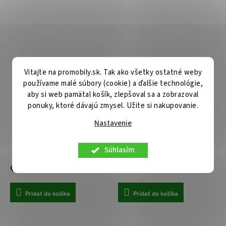
Vitajte na promobily.sk. Tak ako všetky ostatné weby
používame malé súbory (cookie) a ďalšie technológie,
aby si web pamätal košík, zlepšoval sa a zobrazoval
ponuky, ktoré dávajú zmysel. Užite si nakupovanie.
Adaptér do auta Blavec BS-
Adaptér do auta REMAX RCC-
05B Nitro 83W čierny
218 2xUSB-A + zásuvka
Nastavenie
zapaľovača 24W biely
Centrálny sklad
Skladom u nás
Súhlasím
€11,90
€8,90
Pridať do košíka
Pridať do košíka