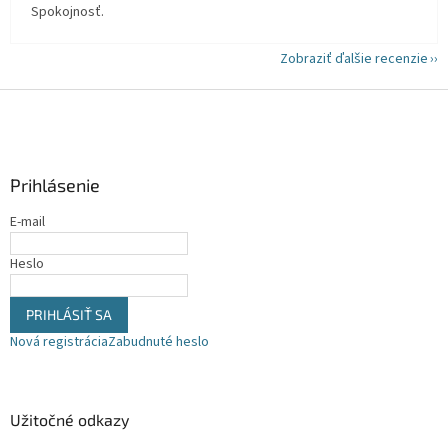
Spokojnosť.
Zobraziť ďalšie recenzie
Z
á
p
ä
Prihlásenie
t
i
E-mail
e
Heslo
PRIHLÁSIŤ SA
Nová registrácia
Zabudnuté heslo
Užitočné odkazy