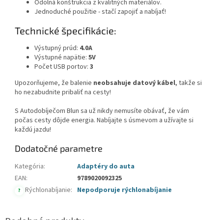
Odolná konštrukcia z kvalitných materiálov.
Jednoduché použitie - stačí zapojiť a nabíjať!
Technické špecifikácie:
Výstupný prúd:
4.0A
Výstupné napätie:
5V
Počet USB portov:
3
Upozorňujeme, že balenie
neobsahuje datový kábel
, takže si
ho nezabudnite pribaliť na cesty!
S Autodobíječom Blun sa už nikdy nemusíte obávať, že vám
počas cesty dôjde energia. Nabíjajte s úsmevom a užívajte si
každú jazdu!
Dodatočné parametre
Kategória
:
Adaptéry do auta
EAN
:
9789020092325
Rýchlonabíjanie
:
Nepodporuje rýchlonabíjanie
?