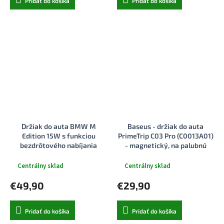
Pridať do košíka
Pridať do košíka
Držiak do auta BMW M
Baseus - držiak do auta
Edition 15W s funkciou
PrimeTrip C03 Pro (C0013A01)
bezdrôtového nabíjania
- magnetický, na palubnú
čierny
dosku, nastaviteľný, Type-C,
3M lepidlo - čierny
Centrálny sklad
Centrálny sklad
€49,90
€29,90
Pridať do košíka
Pridať do košíka