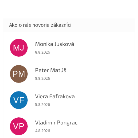
Monika Jusková
MJ
Hodnotenie obchodu je 5 z 5 hviezdičiek.
8.8.2026
Peter Matúš
PM
Hodnotenie obchodu je 5 z 5 hviezdičiek.
8.8.2026
Viera Fafrakova
VF
Hodnotenie obchodu je 5 z 5 hviezdičiek.
5.8.2026
Vladimir Pangrac
VP
Hodnotenie obchodu je 5 z 5 hviezdičiek.
4.8.2026