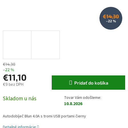
€14,30
–22 %
€14,30
–22 %
€11,10
Pridať do košíka
€9 bez DPH
Jednotková cena:
Skladom u nás
10.8.2026
Autodobíječ Blun 4.0A s tromi USB portami čierny
Detailné informácie