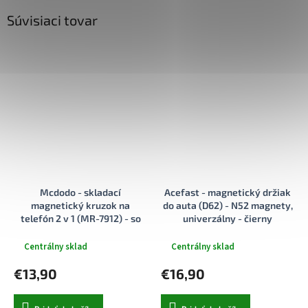
Súvisiaci tovar
Mcdodo - skladací
Acefast - magnetický držiak
magnetický kruzok na
do auta (D62) - N52 magnety,
telefón 2 v 1 (MR-7912) - so
univerzálny - čierny
vstavaným kozmetickým
zrkadielkom, koža - čierna
Centrálny sklad
Centrálny sklad
€13,90
€16,90